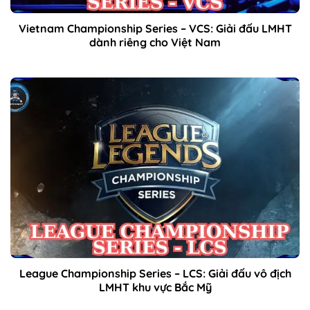
Vietnam Championship Series – VCS: Giải đấu LMHT
dành riêng cho Việt Nam
League Championship Series – LCS: Giải đấu vô địch
LMHT khu vực Bắc Mỹ