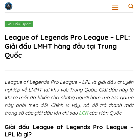
Skip
to
content
Giải Đấu Esport
League of Legends Pro League – LPL:
Giải đấu LMHT hàng đầu tại Trung
Quốc
League of Legends Pro League – LPL là giải đấu chuyên
nghiệp về LMHT tại khu vực Trung Quốc. Giải đấu này từ
khi ra mắt đã khiến cho những người hâm mộ tựa game
này phải theo dõi. Chính vì vậy, nó đã trở thành một
trong số các giải đấu lớn chỉ sau
LCK
của Hàn Quốc.
Giải đấu League of Legends Pro League –
LPL là gì?