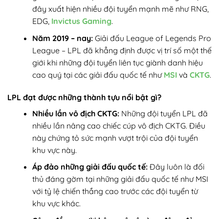
đây xuất hiện nhiều đội tuyển mạnh mẽ như RNG,
EDG,
Invictus Gaming
.
Năm 2019 – nay:
Giải đấu League of Legends Pro
League – LPL đã khẳng định được vị trí số một thế
giới khi những đội tuyển liên tục giành danh hiệu
cao quý tại các giải đấu quốc tế như
MSI
và
CKTG
.
LPL đạt được những thành tựu nổi bật gì?
Nhiều lần vô địch CKTG:
Những đội tuyển LPL đã
nhiều lần nâng cao chiếc cúp vô địch CKTG. Điều
này chứng tỏ sức mạnh vượt trội của đội tuyển
khu vực này.
Áp đảo những giải đấu quốc tế:
Đây luôn là đối
thủ đáng gờm tại những giải đấu quốc tế như MSI
với tỷ lệ chiến thắng cao trước các đội tuyển từ
khu vực khác.