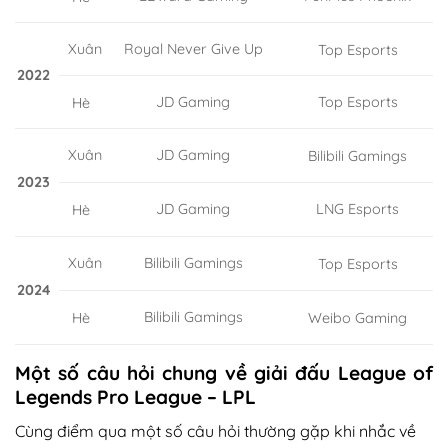
Xuân
Royal Never Give Up
Top Esports
2022
JD Gaming
Top Esports
Hè
Xuân
JD Gaming
Bilibili Gamings
2023
JD Gaming
LNG Esports
Hè
Xuân
Bilibili Gamings
Top Esports
2024
Bilibili Gamings
Hè
Weibo Gaming
Một số câu hỏi chung về giải đấu League of
Legends Pro League – LPL
Cùng điểm qua một số câu hỏi thường gặp khi nhắc về