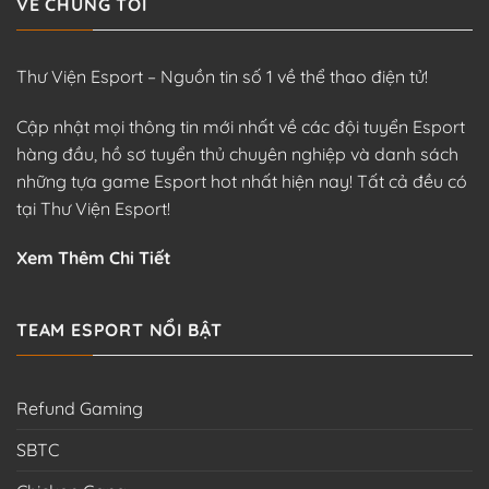
VỀ CHÚNG TÔI
Thư Viện Esport – Nguồn tin số 1 về thể thao điện tử!
Cập nhật mọi thông tin mới nhất về các đội tuyển Esport
hàng đầu, hồ sơ tuyển thủ chuyên nghiệp và danh sách
những tựa game Esport hot nhất hiện nay! Tất cả đều có
tại Thư Viện Esport!
Xem Thêm Chi Tiết
TEAM ESPORT NỔI BẬT
Refund Gaming
SBTC