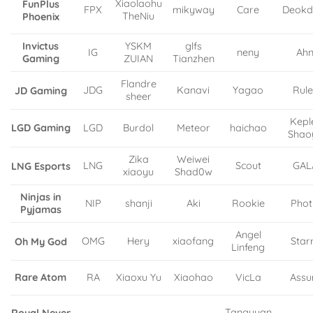
Xiaolaohu
FunPlus
FPX
mikyway
Care
Deok
TheNiu
Phoenix
Invictus
YSKM
glfs
IG
neny
Ah
Gaming
ZUIAN
Tianzhen
Flandre
JDG
Kanavi
Yagao
Rule
JD Gaming
sheer
Kepl
LGD Gaming
LGD
Burdol
Meteor
haichao
Shao
Zika
Weiwei
LNG
Scout
GAL
LNG Esports
xiaoyu
Shad0w
Ninjas in
NIP
shanji
Aki
Rookie
Phot
Pyjamas
Angel
OMG
Hery
xiaofang
Star
Oh My God
Linfeng
Rare Atom
RA
Xiaoxu Yu
Xiaohao
VicLa
Ass
Tangyuan
Royal Never