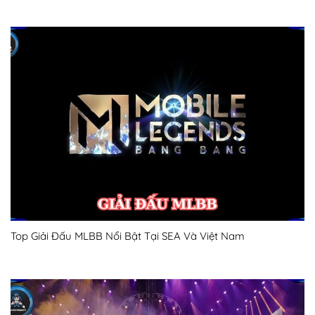
Top Giải Đấu MLBB Nổi Bật Tại SEA Và Việt Nam