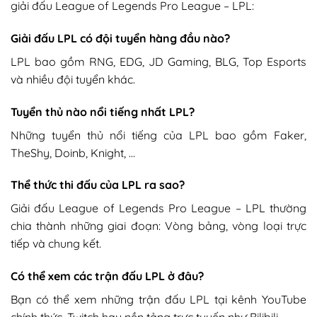
giải đấu League of Legends Pro League – LPL:
Giải đấu LPL có đội tuyển hàng đầu nào?
LPL bao gồm RNG, EDG, JD Gaming, BLG, Top Esports
và nhiều đội tuyển khác.
Tuyển thủ nào nổi tiếng nhất LPL?
Những tuyển thủ nổi tiếng của LPL bao gồm Faker,
TheShy, Doinb, Knight, …
Thể thức thi đấu của LPL ra sao?
Giải đấu League of Legends Pro League – LPL thường
chia thành những giai đoạn: Vòng bảng, vòng loại trực
tiếp và chung kết.
Có thể xem các trận đấu LPL ở đâu?
Bạn có thể xem những trận đấu LPL tại kênh YouTube