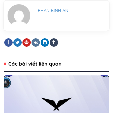
PHAN BINH AN
Các bài viết liên quan