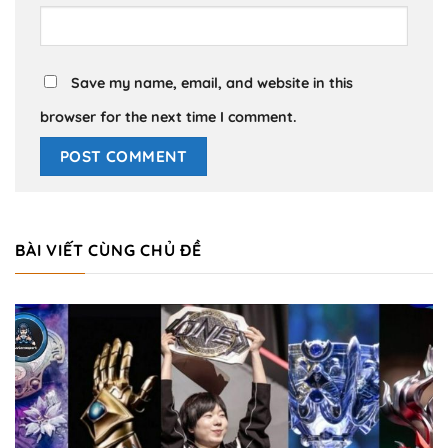
Save my name, email, and website in this
browser for the next time I comment.
BÀI VIẾT CÙNG CHỦ ĐỀ