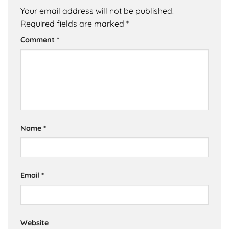
Your email address will not be published.
Required fields are marked
*
Comment
*
Name
*
Email
*
Website