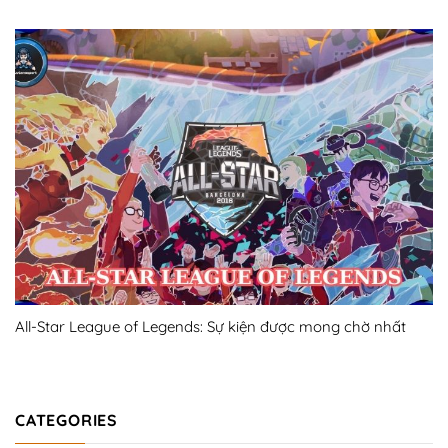
All-Star League of Legends: Sự kiện được mong chờ nhất
CATEGORIES