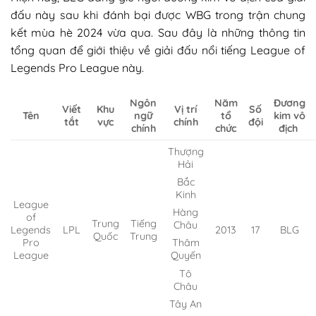
đấu này sau khi đánh bại được WBG trong trận chung
kết mùa hè 2024 vừa qua. Sau đây là những thông tin
tổng quan để giới thiệu về giải đấu nổi tiếng League of
Legends Pro League này.
Ngôn
Năm
Đương
Viết
Khu
Vị trí
Số
ngữ
tổ
kim vô
Tên
tắt
vực
chính
đội
chính
chức
địch
Thượng
Hải
Bắc
Kinh
League
Hàng
of
Trung
Tiếng
Châu
Legends
LPL
2013
17
BLG
Quốc
Trung
Pro
Thâm
League
Quyến
Tô
Châu
Tây An