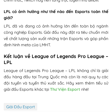
chính thức, Twitch hay nền tảng trực tuyến như Bilibili.
LPL có ảnh hưởng như thế nào đến Esports toàn thế
giới?
LPL đã và đang có ảnh hưởng lớn đến toàn bộ ngành
công nghiệp Esports. Giải đấu này đặt ra tiêu chuẩn mới
về chất lượng sản xuất những trận Esports và góp phần
định hình meta của LMHT.
Kết luận về League of Legends Pro League –
LPL
League of Legends Pro League – LPL không chỉ là giải
đấu hàng đầu tại Trung Quốc mà còn là nơi quy tụ các
đội tuyển và tuyển thủ xuất sắc. Hãy xem thêm tiểu sử
giải đấu Esports khác tại
Thư Viện Esport
nhé!
Giải Đấu Esport