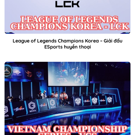
League of Legends Champions Korea – Giải đấu
ESports huyền thoại