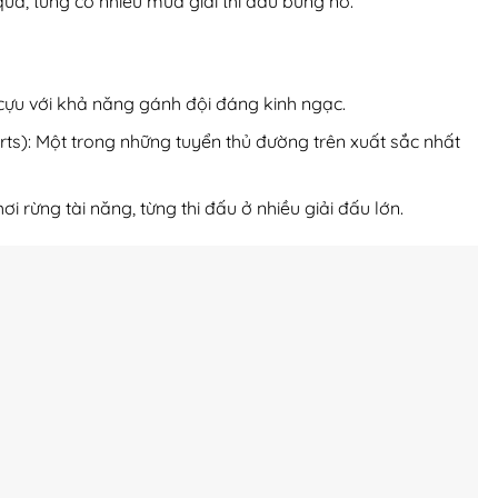
ua, từng có nhiều mùa giải thi đấu bùng nổ.
ỳ cựu với khả năng gánh đội đáng kinh ngạc.
ts): Một trong những tuyển thủ đường trên xuất sắc nhất
 rừng tài năng, từng thi đấu ở nhiều giải đấu lớn.