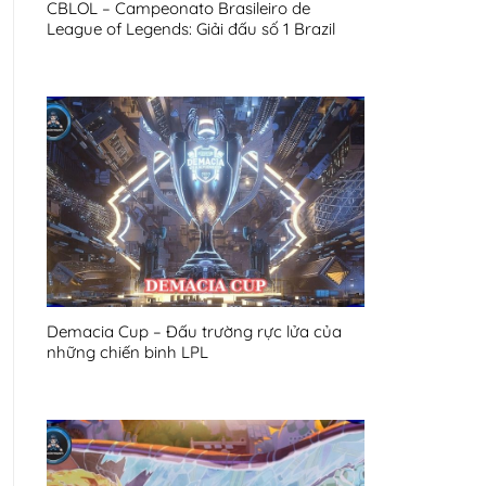
CBLOL – Campeonato Brasileiro de
League of Legends: Giải đấu số 1 Brazil
Demacia Cup – Đấu trường rực lửa của
những chiến binh LPL