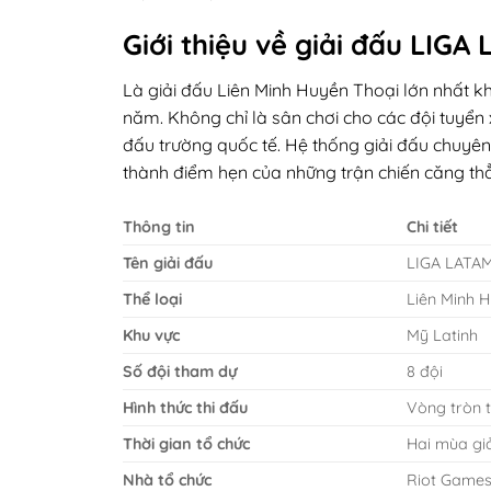
Giới thiệu về giải đấu LIGA
Là giải đấu Liên Minh Huyền Thoại lớn nhất kh
năm. Không chỉ là sân chơi cho các đội tuyển
đấu trường quốc tế. Hệ thống giải đấu chuyê
thành điểm hẹn của những trận chiến căng th
Thông tin
Chi tiết
Tên giải đấu
LIGA LATAM
Thể loại
Liên Minh 
Khu vực
Mỹ Latinh
Số đội tham dự
8 đội
Hình thức thi đấu
Vòng tròn t
Thời gian tổ chức
Hai mùa gi
Nhà tổ chức
Riot Game