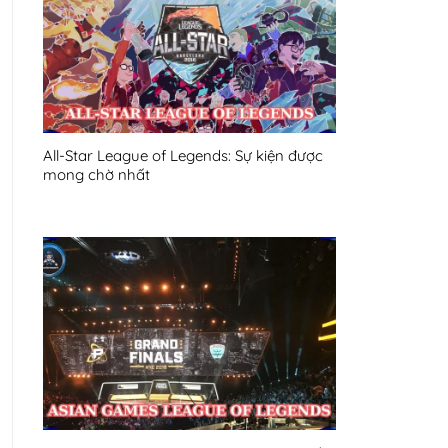
All-Star League of Legends: Sự kiện được
mong chờ nhất