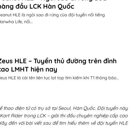
hàng đầu LCK Hàn Quốc
eanut HLE là ngôi sao đi rừng của đội tuyển nổi tiếng
anwha Life, nổi...
Zeus HLE – Tuyển thủ đường trên đỉnh
cao LMHT hiện nay
eus HLE là cái tên liên tục lọt top tìm kiếm khi T1 thông báo...
 thao điện tử có trụ sở tại Seoul, Hàn Quốc. Đội tuyển này
Kart Rider trong LCK – giải thi đấu chuyên nghiệp cấp cao
y đến với bài viết sau để tìm hiểu thêm về đội tuyển HLE