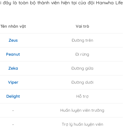
i đây là toàn bộ thành viên hiện tại của đội Hanwha Life
Tên nhân vật
Vai trò
Zeus
Đường trên
Peanut
Đi rừng
Zeka
Đường giữa
Viper
Đường dưới
Delight
Hỗ trợ
–
Huấn luyện viên trưởng
–
Trợ lý huấn luyện viên