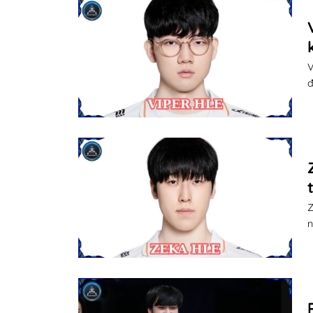
V
đ
Z
n