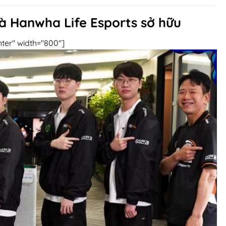
à Hanwha Life Esports sở hữu
nter" width="800"]