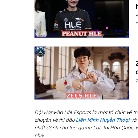
P
H
Z
Đội Hanwha Life Esports là một tổ chức về thể
chuyên về thi đấu
Liên Minh Huyền Thoại
và 
nhất dành cho tựa game LoL tại Hàn Quốc. Hã
nhé!