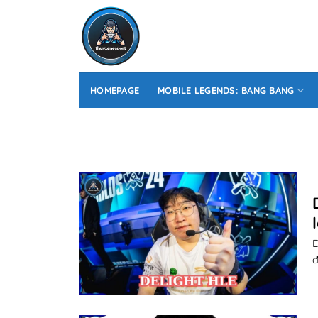
Skip
to
content
HOMEPAGE
MOBILE LEGENDS: BANG BANG
D
đ