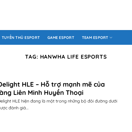
TUYỂN THỦ ESPORT
GAME ESPORT
TEAM ESPORT
TAG:
HANWHA LIFE ESPORTS
Delight HLE – Hỗ trợ mạnh mẽ của
làng Liên Minh Huyền Thoại
elight HLE hiện đang là một trong những bộ đôi đường dưới
ược đánh giá...