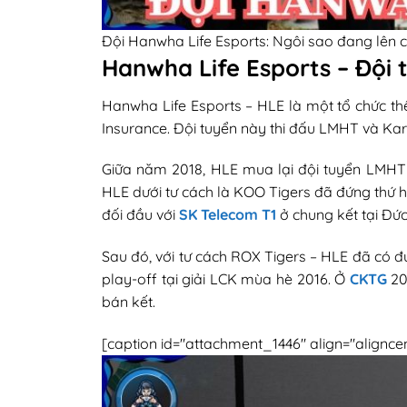
Đội Hanwha Life Esports: Ngôi sao đang lên
Hanwha Life Esports – Đội
Hanwha Life Esports – HLE là một tổ chức th
Insurance. Đội tuyển này thi đấu LMHT và Kar
Giữa năm 2018, HLE mua lại đội tuyển LMHT 
HLE dưới tư cách là KOO Tigers đã đứng thứ ha
đối đầu với
SK Telecom T1
ở chung kết tại Đức
Sau đó, với tư cách ROX Tigers – HLE đã có 
play-off tại giải LCK mùa hè 2016. Ở
CKTG
20
bán kết.
[caption id="attachment_1446" align="alignce