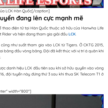
 của LCK Hàn Quốc[/caption]
 tuyển đang lên cực mạnh mẽ
ể thao điện tử tại Hàn Quốc thuộc sở hữu của Hanwha Life
t Rider và hiện đang tham gia giải đấu
LCK
.
cũng như suất tham gia vào LCK từ Tigers. Ở CKTG 2015,
i bảng đấu vòng bảng. Đội đã kết thúc với vị trí á quân khi
.
được danh hiệu LCK đầu tiên sau khi sở hữu quyền vào vòng
16, đội tuyển này đứng thứ 3 sau khi thua SK Telecom T1 ở
nter" width="800"]