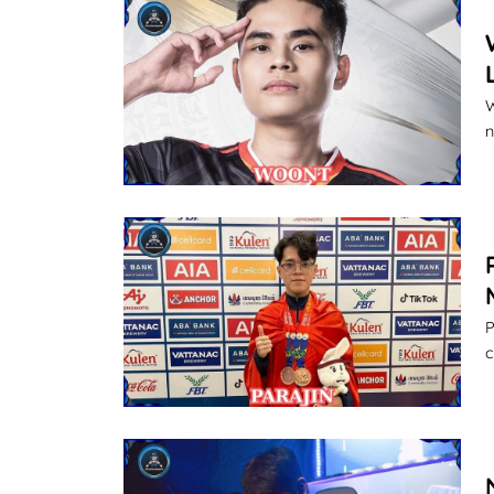
W
n
P
c