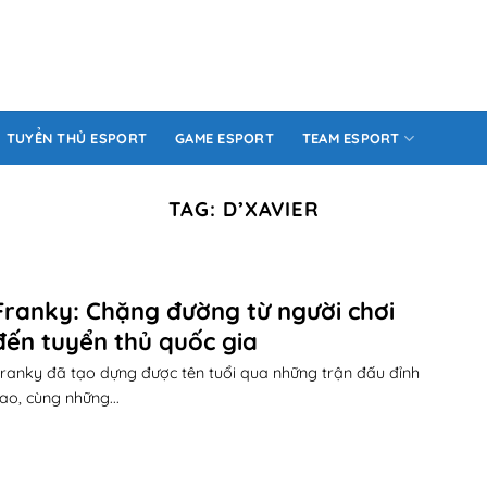
TUYỂN THỦ ESPORT
GAME ESPORT
TEAM ESPORT
TAG:
D’XAVIER
Franky: Chặng đường từ người chơi
đến tuyển thủ quốc gia
ranky đã tạo dựng được tên tuổi qua những trận đấu đỉnh
ao, cùng những...