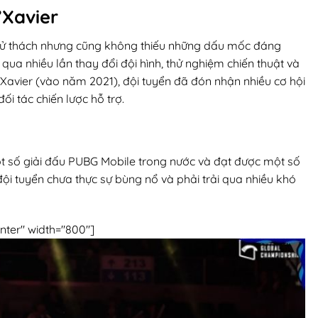
’Xavier
 thử thách nhưng cũng không thiếu những dấu mốc đáng
qua nhiều lần thay đổi đội hình, thử nghiệm chiến thuật và
’Xavier (vào năm 2021), đội tuyển đã đón nhận nhiều cơ hội
ối tác chiến lược hỗ trợ.
ột số giải đấu PUBG Mobile trong nước và đạt được một số
ỳ đội tuyển chưa thực sự bùng nổ và phải trải qua nhiều khó
nter" width="800"]