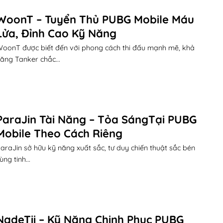
WoonT – Tuyển Thủ PUBG Mobile Máu
Lửa, Đỉnh Cao Kỹ Năng
oonT được biết đến với phong cách thi đấu mạnh mẽ, khả
ăng Tanker chắc...
ParaJin Tài Năng – Tỏa SángTại PUBG
Mobile Theo Cách Riêng
araJin sở hữu kỹ năng xuất sắc, tư duy chiến thuật sắc bén
ùng tinh...
NadeTii – Kỹ Năng Chinh Phục PUBG