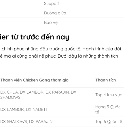
Support
Đường giữa
Bảo vệ
ier từ trước đến nay
 chinh phục những đấu trường quốc tế. Hành trình của đội
 mà ai cũng phải nể phục. Dưới đây là những thành tích
Thành viên Chicken Gang tham gia
Thành tích
DX CHUA, DX LAMBOR, DX PARAJIN, DX
Top 4 khu vực
SHADOWS
Hạng 3 Quốc
DX LAMBOR, DX NADETI
tế
DX SHADOWS, DX PARAJIN
Top 6 Quốc tế