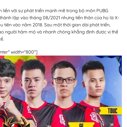
gắn liền với sự phát triển mạnh mẽ trong bộ môn PUBG
 thành lập vào tháng 08/2021 nhưng tiền thân của họ là X-
 tiên vào năm 2018. Sau một thời gian dài phát triển,
đảo người hâm mộ và nhanh chóng khẳng định được vị thế
ế.
nter" width="800"]