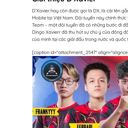
D’Xavier hay còn được gọi là DX, là cái tên 
Mobile tại Việt Nam. Đội tuyển này chính thức
Team – một đội tuyển đã có những bước đi đầu
Dingo Xavierr đã thu hút sự chú ý của đông 
của mình tại các giải đấu trong nước và quốc t
[caption id="attachment_2547" align="alignce