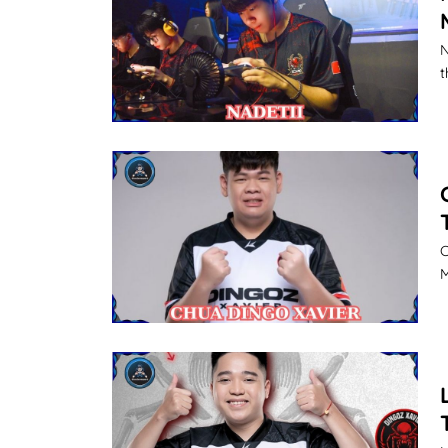
N
t
C
M