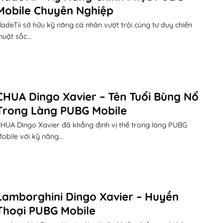
Mobile Chuyên Nghiệp
adeTii sở hữu kỹ năng cá nhân vượt trội cùng tư duy chiến
huật sắc...
CHUA Dingo Xavier – Tên Tuổi Bùng Nổ
Trong Làng PUBG Mobile
HUA Dingo Xavier đã khẳng định vị thế trong làng PUBG
obile với kỹ năng...
Lamborghini Dingo Xavier – Huyền
Thoại PUBG Mobile