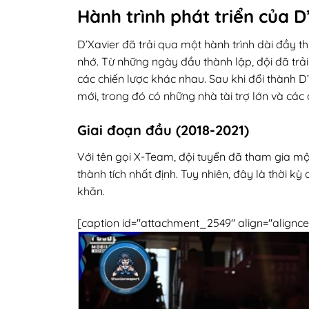
Hành trình phát triển của D
D’Xavier đã trải qua một hành trình dài đầy
nhớ. Từ những ngày đầu thành lập, đội đã trải 
các chiến lược khác nhau. Sau khi đổi thành D
mới, trong đó có những nhà tài trợ lớn và các đ
Giai đoạn đầu (2018-2021)
Với tên gọi X-Team, đội tuyển đã tham gia m
thành tích nhất định. Tuy nhiên, đây là thời k
khăn.
[caption id="attachment_2549" align="alignce