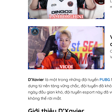
L
m
C
V
D’Xavier
là một trong những đội tuyển
PUBG
M
dựng từ nền tảng vững chắc, đội tuyển đã kh
ngày đầu gian khó, đội tuyển esport này đã v
không thể rời mắt.
Giới thiệu D’Xavier