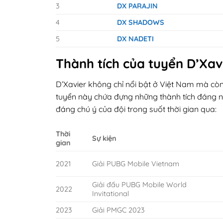
3
DX PARAJIN
4
DX SHADOWS
5
DX NADETI
Thành tích của tuyển D’Xav
D’Xavier không chỉ nổi bật ở Việt Nam mà còn
tuyển này chứa đựng những thành tích đáng nể
đáng chú ý của đội trong suốt thời gian qua:
Thời
Sự kiện
gian
2021
Giải PUBG Mobile Vietnam
Giải đấu PUBG Mobile World
2022
Invitational
2023
Giải PMGC 2023