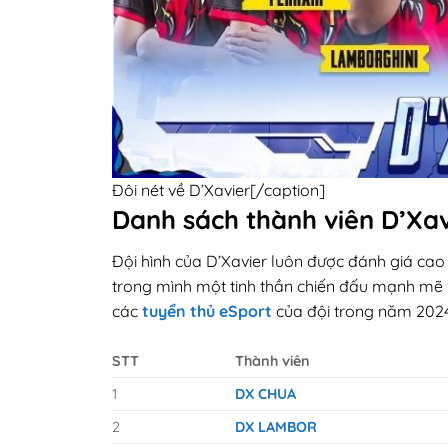
Đôi nét về D’Xavier[/caption]
Danh sách thành viên D’Xav
Đội hình của D’Xavier luôn được đánh giá cao
trong mình một tinh thần chiến đấu mạnh mẽ 
các
tuyển thủ eSport
của đội trong năm 2024
STT
Thành viên
1
DX CHUA
2
DX LAMBOR