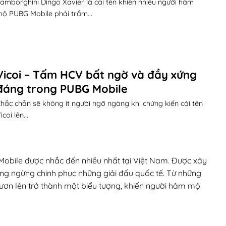
amborghini Dingo Xavier là cái tên khiến nhiều người hâm
ộ PUBG Mobile phải trầm...
Vicoi – Tấm HCV bất ngờ và đầy xứng
đáng trong PUBG Mobile
hắc chắn sẽ không ít người ngỡ ngàng khi chứng kiến cái tên
icoi lên...
obile được nhắc đến nhiều nhất tại Việt Nam. Được xây
ông ngừng chinh phục những giải đấu quốc tế. Từ những
ươn lên trở thành một biểu tượng, khiến người hâm mộ