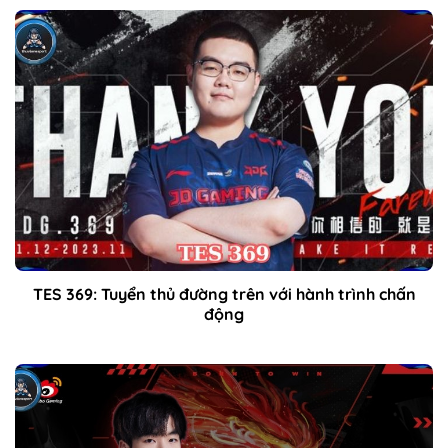
TES 369: Tuyển thủ đường trên với hành trình chấn
động