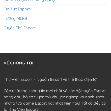
Tin Tức Esport
Tướng MLBB
Tuyển Thủ Esport
VỀ CHÚNG TÔI
Thư Viện Esport – Nguồn tin số 1 về thể thao điện tử!
Cập nhật mọi thông tin mới nhất về các đội tuyển Esport
hàng đầu, hồ sơ tuyển thủ chuyên nghiệp và danh sách
những tựa game Esport hot nhất hiện nay! Tất cả đều có
tại Thư Viện Esport!