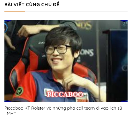
BÀI VIẾT CÙNG CHỦ ĐỀ
Piccaboo KT Rolster và những pha call team đi vào lịch sử
LMHT