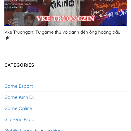
Vke Truongzin: Từ game thủ vô danh đến ông hoàng đấu
giải
CATEGORIES
Game Esport
Game Kinh Dị
Game Online
Giải Đấu Esport
Mobile Legends: Bang Bang