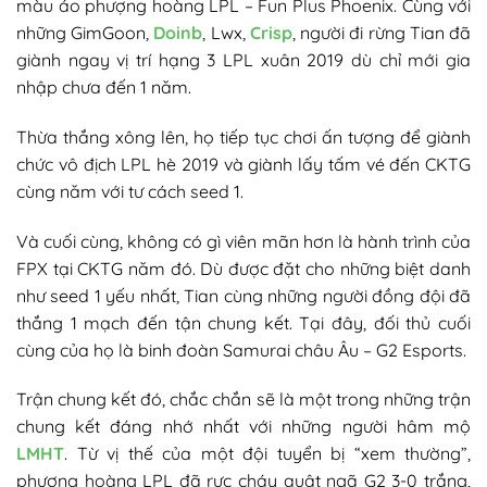
màu áo phượng hoàng LPL – Fun Plus Phoenix. Cùng với
những GimGoon,
Doinb
, Lwx,
Crisp
, người đi rừng Tian đã
giành ngay vị trí hạng 3 LPL xuân 2019 dù chỉ mới gia
nhập chưa đến 1 năm.
Thừa thắng xông lên, họ tiếp tục chơi ấn tượng để giành
chức vô địch LPL hè 2019 và giành lấy tấm vé đến CKTG
cùng năm với tư cách seed 1.
Và cuối cùng, không có gì viên mãn hơn là hành trình của
FPX tại CKTG năm đó. Dù được đặt cho những biệt danh
như seed 1 yếu nhất, Tian cùng những người đồng đội đã
thắng 1 mạch đến tận chung kết. Tại đây, đối thủ cuối
cùng của họ là binh đoàn Samurai châu Âu – G2 Esports.
Trận chung kết đó, chắc chắn sẽ là một trong những trận
chung kết đáng nhớ nhất với những người hâm mộ
LMHT
. Từ vị thế của một đội tuyển bị “xem thường”,
phượng hoàng LPL đã rực cháy quật ngã G2 3-0 trắng,