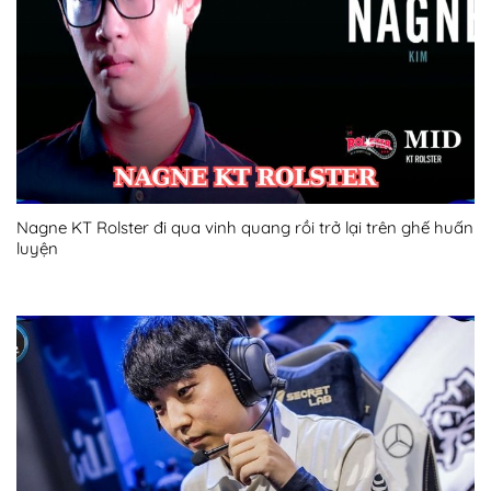
Nagne KT Rolster đi qua vinh quang rồi trở lại trên ghế huấn
luyện