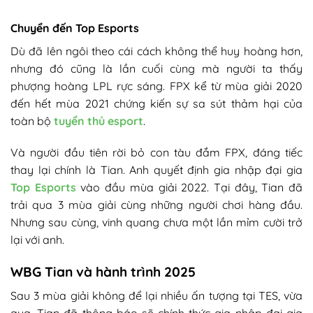
Chuyển đến Top Esports
Dù đã lên ngôi theo cái cách không thể huy hoàng hơn,
nhưng đó cũng là lần cuối cùng mà người ta thấy
phượng hoàng LPL rực sáng. FPX kể từ mùa giải 2020
đến hết mùa 2021 chứng kiến sự sa sút thảm hại của
toàn bộ
tuyển thủ esport
.
Và người đầu tiên rời bỏ con tàu đắm FPX, đáng tiếc
thay lại chính là Tian. Anh quyết định gia nhập đại gia
Top Esports
vào đầu mùa giải 2022. Tại đây, Tian đã
trải qua 3 mùa giải cùng những người chơi hàng đầu.
Nhưng sau cùng, vinh quang chưa một lần mỉm cười trở
lại với anh.
WBG Tian và hành trình 2025
Sau 3 mùa giải không để lại nhiều ấn tượng tại TES, vừa
qua, Tian đã thông báo sẽ chính thức gia nhập đại gia