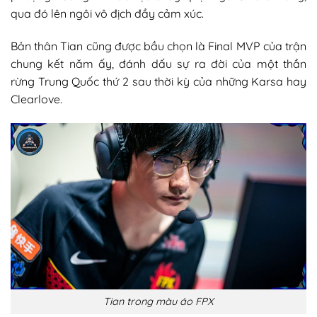
qua đó lên ngôi vô địch đầy cảm xúc.
Bản thân Tian cũng được bầu chọn là Final MVP của trận
chung kết năm ấy, đánh dấu sự ra đời của một thần
rừng Trung Quốc thứ 2 sau thời kỳ của những Karsa hay
Clearlove.
Tian trong màu áo FPX