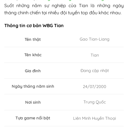
Suốt những năm sự nghiệp của Tian là những ngày
tháng chinh chiến tại nhiều đội tuyển top đầu khác nhau.
Thông tin cơ bản WBG Tian
Gao Tian-Liang
Tên thật
Tên khác
Tian
Đang cập nhật
Gia đình
Ngày tháng năm sinh
24/07/2000
Trung Quốc
Nơi sinh
Tựa game nổi bật
Liên Minh Huyền Thoại