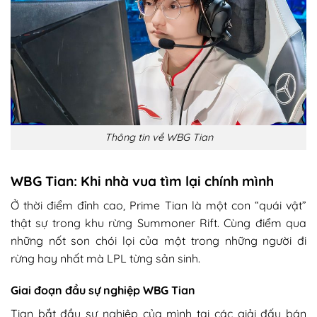
Thông tin về WBG Tian
WBG Tian: Khi nhà vua tìm lại chính mình
Ở thời điểm đỉnh cao, Prime Tian là một con “quái vật”
thật sự trong khu rừng Summoner Rift. Cùng điểm qua
những nốt son chói lọi của một trong những người đi
rừng hay nhất mà LPL từng sản sinh.
Giai đoạn đầu sự nghiệp WBG Tian
Tian bắt đầu sự nghiệp của mình tại các giải đấu bán