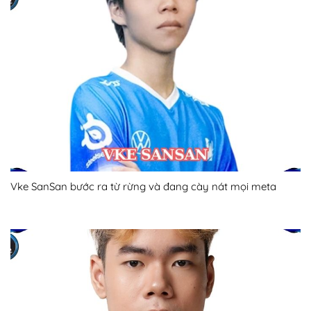
Vke SanSan bước ra từ rừng và đang cày nát mọi meta