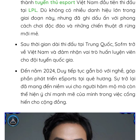
thành
tuyển thủ esport
Việt Nam đầu tiên thi đấu
tại
LPL
. Dù không có nhiều danh hiệu lớn trong
giai đoạn này, nhưng đã ghi dấu ấn với phong
cách chơi độc đáo và những chiến thuật đi rừng
mới mẻ.
Sau thời gian dài thi đấu tại Trung Quốc, Sofm trở
về Việt Nam và đảm nhận vai trò huấn luyện viên
cho đội tuyển quốc gia.
Đến năm 2024, Duy tiếp tục gắn bó với nghề, góp
phần phát triển eSports tại quê hương. Sự trở lại
đã mang đến niềm vui cho người hâm mộ mà còn
thể hiện ý chí mạnh mẽ của mình trong việc cống
hiến cho cộng đồng.