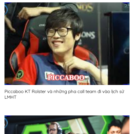
Piccaboo KT Rolster và những pha call team đi vào lịch sử
LMHT