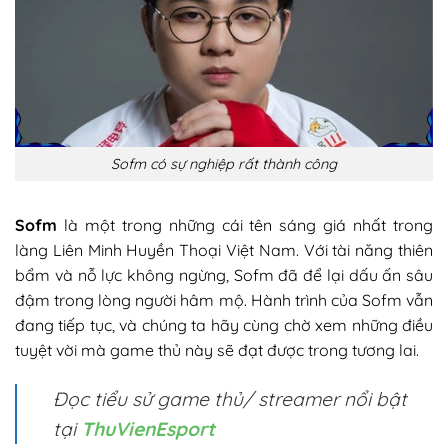
Sofm có sự nghiệp rất thành công
Sofm
là một trong những cái tên sáng giá nhất trong
làng Liên Minh Huyền Thoại Việt Nam. Với tài năng thiên
bẩm và nỗ lực không ngừng, Sofm đã để lại dấu ấn sâu
đậm trong lòng người hâm mộ. Hành trình của Sofm vẫn
đang tiếp tục, và chúng ta hãy cùng chờ xem những điều
tuyệt vời mà game thủ này sẽ đạt được trong tương lai.
Đọc tiểu sử game thủ/ streamer nổi bật
tại
ThuVienEsport