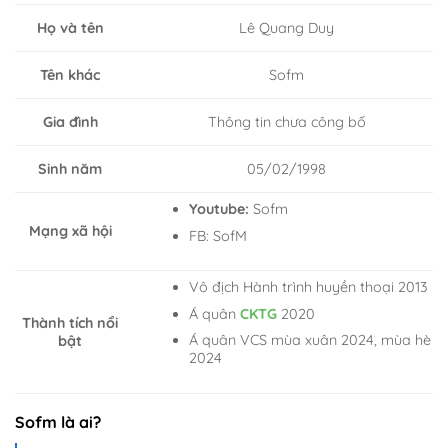
Họ và tên
Lê Quang Duy
Sofm
Tên khác
Gia đình
Thông tin chưa công bố
05/02/1998
Sinh năm
Youtube:
Sofm
Mạng xã hội
FB: SofM
Vô địch Hành trình huyền thoại 2013
Á quân
CKTG
2020
Thành tích nổi
Á quân VCS mùa xuân 2024, mùa hè
bật
2024
Sofm là ai?