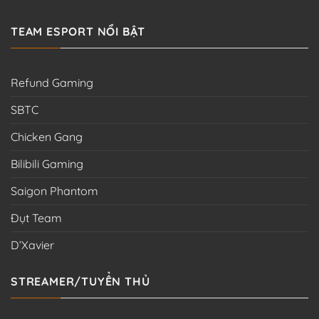
TEAM ESPORT NỔI BẬT
Refund Gaming
SBTC
Chicken Gang
Bilibili Gaming
Saigon Phantom
Đụt Team
D’Xavier
STREAMER/TUYỂN THỦ