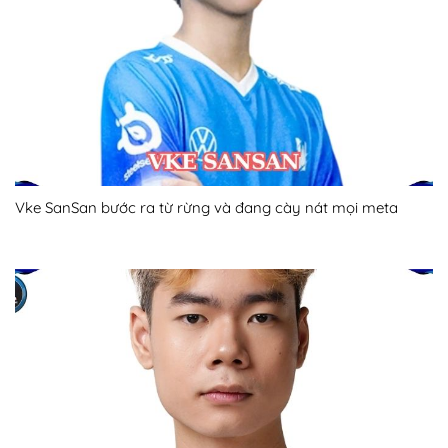
Vke SanSan bước ra từ rừng và đang cày nát mọi meta