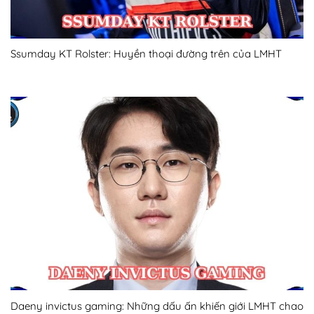
Ssumday KT Rolster: Huyền thoại đường trên của LMHT
Daeny invictus gaming: Những dấu ấn khiến giới LMHT chao