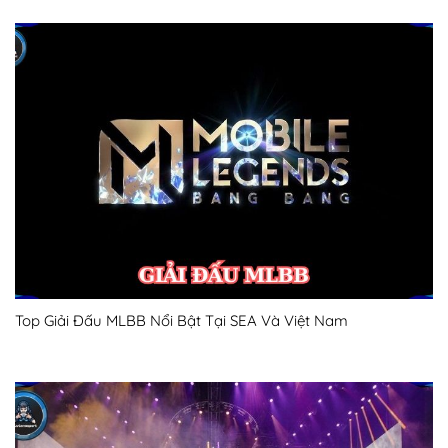
Top Giải Đấu MLBB Nổi Bật Tại SEA Và Việt Nam