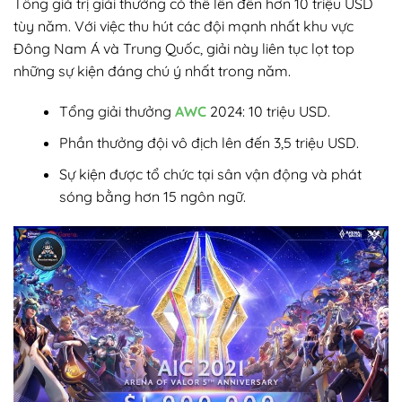
Tổng giá trị giải thưởng có thể lên đến hơn 10 triệu USD
tùy năm. Với việc thu hút các đội mạnh nhất khu vực
Đông Nam Á và Trung Quốc, giải này liên tục lọt top
những sự kiện đáng chú ý nhất trong năm.
Tổng giải thưởng
AWC
2024: 10 triệu USD.
Phần thưởng đội vô địch lên đến 3,5 triệu USD.
Sự kiện được tổ chức tại sân vận động và phát
sóng bằng hơn 15 ngôn ngữ.