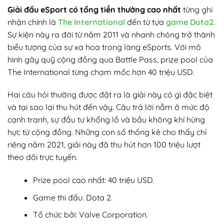
Giải đấu eSport có tổng tiền thưởng cao nhất
từng ghi
nhận chính là
The International
đến từ tựa
game Dota2
.
Sự kiện này ra đời từ năm 2011 và nhanh chóng trở thành
biểu tượng của sự xa hoa trong làng eSports. Với mô
hình gây quỹ cộng đồng qua Battle Pass, prize pool của
The International từng chạm mốc hơn 40 triệu USD.
Hai câu hỏi thường được đặt ra là giải này có gì đặc biệt
và tại sao lại thu hút đến vậy. Câu trả lời nằm ở mức độ
cạnh tranh, sự đầu tư khổng lồ và bầu không khí hừng
hực từ cộng đồng. Những con số thống kê cho thấy chỉ
riêng năm 2021, giải này đã thu hút hơn 100 triệu lượt
theo dõi trực tuyến.
Prize pool cao nhất: 40 triệu USD.
Game thi đấu: Dota 2.
Tổ chức bởi: Valve Corporation.