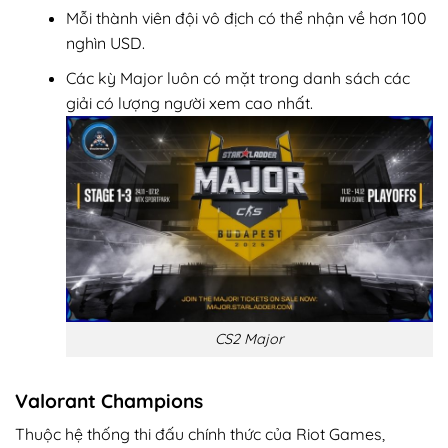
Mỗi thành viên đội vô địch có thể nhận về hơn 100
nghìn USD.
Các kỳ Major luôn có mặt trong danh sách các
giải có lượng người xem cao nhất.
CS2 Major
Valorant Champions
Thuộc hệ thống thi đấu chính thức của Riot Games,