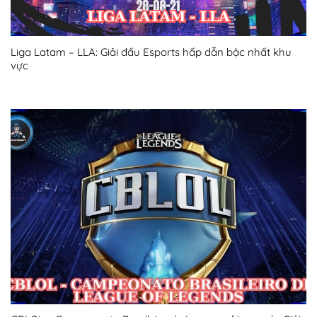
Liga Latam – LLA: Giải đấu Esports hấp dẫn bậc nhất khu
vực