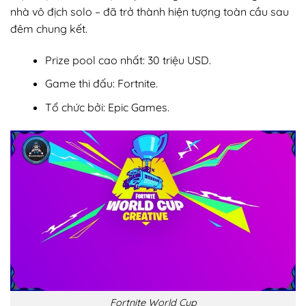
nhà vô địch solo – đã trở thành hiện tượng toàn cầu sau
đêm chung kết.
Prize pool cao nhất: 30 triệu USD.
Game thi đấu: Fortnite.
Tổ chức bởi: Epic Games.
Fortnite World Cup