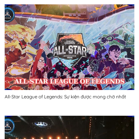
All-Star League of Legends: Sự kiện được mong chờ nhất