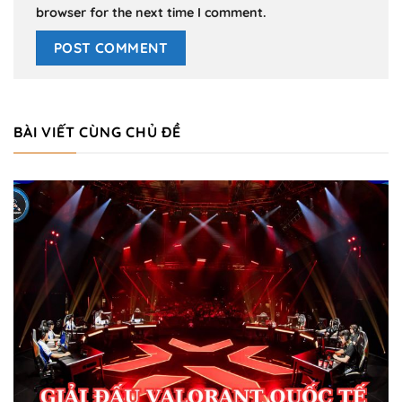
browser for the next time I comment.
BÀI VIẾT CÙNG CHỦ ĐỀ