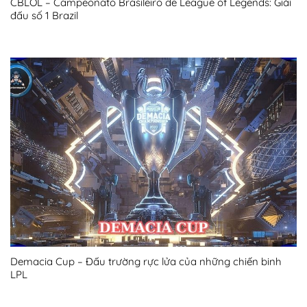
CBLOL – Campeonato Brasileiro de League of Legends: Giải
đấu số 1 Brazil
Demacia Cup – Đấu trường rực lửa của những chiến binh
LPL