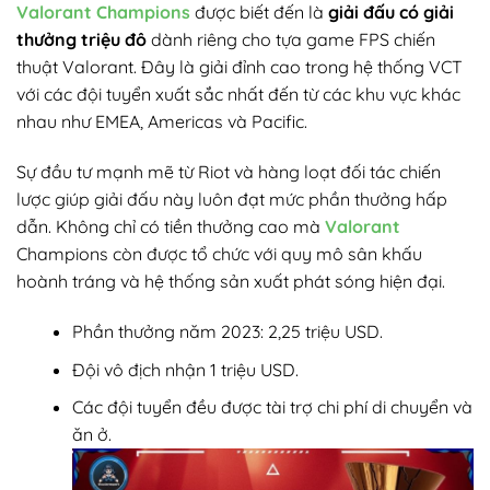
Valorant Champions
được biết đến là
giải đấu có giải
thưởng triệu đô
dành riêng cho tựa game FPS chiến
thuật Valorant. Đây là giải đỉnh cao trong hệ thống VCT
với các đội tuyển xuất sắc nhất đến từ các khu vực khác
nhau như EMEA, Americas và Pacific.
Sự đầu tư mạnh mẽ từ Riot và hàng loạt đối tác chiến
lược giúp giải đấu này luôn đạt mức phần thưởng hấp
dẫn. Không chỉ có tiền thưởng cao mà
Valorant
Champions còn được tổ chức với quy mô sân khấu
hoành tráng và hệ thống sản xuất phát sóng hiện đại.
Phần thưởng năm 2023: 2,25 triệu USD.
Đội vô địch nhận 1 triệu USD.
Các đội tuyển đều được tài trợ chi phí di chuyển và
ăn ở.