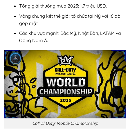
Tổng giải thưởng mùa 2023: 1,7 triệu USD.
Vòng chung kết thế giới: tổ chức tại Mỹ với 16 đội
góp mặt.
Các khu vực mạnh: Bắc Mỹ, Nhật Bản, LATAM và
Đông Nam Á.
Call of Duty: Mobile Championship