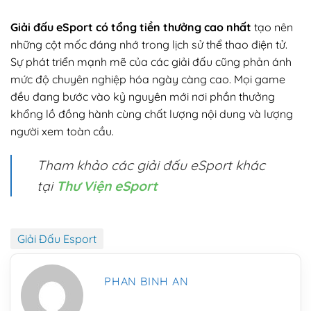
Giải đấu eSport có tổng tiền thưởng cao nhất
tạo nên
những cột mốc đáng nhớ trong lịch sử thể thao điện tử.
Sự phát triển mạnh mẽ của các giải đấu cũng phản ánh
mức độ chuyên nghiệp hóa ngày càng cao. Mọi game
đều đang bước vào kỷ nguyên mới nơi phần thưởng
khổng lồ đồng hành cùng chất lượng nội dung và lượng
người xem toàn cầu.
Tham khảo các giải đấu eSport khác
tại
Thư Viện eSport
Giải Đấu Esport
PHAN BINH AN