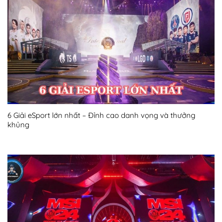
6 Giải eSport lớn nhất – Đỉnh cao danh vọng và thưởng
khủng