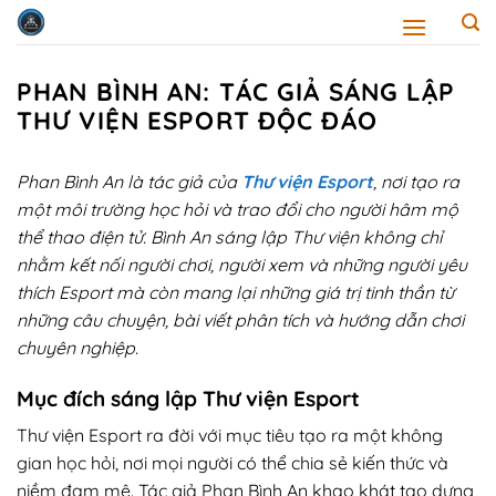
Skip
to
content
PHAN BÌNH AN: TÁC GIẢ SÁNG LẬP
THƯ VIỆN ESPORT ĐỘC ĐÁO
Phan Bình An là tác giả của
Thư viện Esport
, nơi tạo ra
một môi trường học hỏi và trao đổi cho người hâm mộ
thể thao điện tử. Bình An sáng lập Thư viện không chỉ
nhằm kết nối người chơi, người xem và những người yêu
thích Esport mà còn mang lại những giá trị tinh thần từ
những câu chuyện, bài viết phân tích và hướng dẫn chơi
chuyên nghiệp.
Mục đích sáng lập Thư viện Esport
Thư viện Esport ra đời với mục tiêu tạo ra một không
gian học hỏi, nơi mọi người có thể chia sẻ kiến thức và
niềm đam mê. Tác giả Phan Bình An khao khát tạo dựng