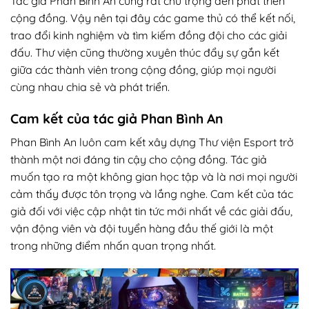
Tác giả Phan Bình An cũng rất chú trọng đến phát triển
cộng đồng. Vậy nên tại đây các game thủ có thể kết nối,
trao đổi kinh nghiệm và tìm kiếm đồng đội cho các giải
đấu. Thư viện cũng thường xuyên thúc đẩy sự gắn kết
giữa các thành viên trong cộng đồng, giúp mọi người
cùng nhau chia sẻ và phát triển.
Cam kết của tác giả Phan Bình An
Phan Bình An luôn cam kết xây dựng Thư viện Esport trở
thành một nơi đáng tin cậy cho cộng đồng. Tác giả
muốn tạo ra một không gian học tập và là nơi mọi người
cảm thấy được tôn trọng và lắng nghe. Cam kết của tác
giả đối với việc cập nhật tin tức mới nhất về các giải đấu,
vận động viên và đội tuyển hàng đầu thế giới là một
trong những điểm nhấn quan trọng nhất.