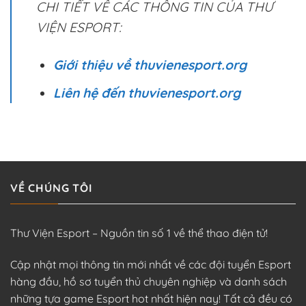
CHI TIẾT VỀ CÁC THÔNG TIN CỦA THƯ
VIỆN ESPORT:
Giới thiệu về thuvienesport.org
Liên hệ đến thuvienesport.org
VỀ CHÚNG TÔI
Thư Viện Esport – Nguồn tin số 1 về thể thao điện tử!
Cập nhật mọi thông tin mới nhất về các đội tuyển Esport
hàng đầu, hồ sơ tuyển thủ chuyên nghiệp và danh sách
những tựa game Esport hot nhất hiện nay! Tất cả đều có