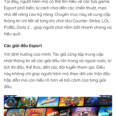
Tại đây, người hâm mộ có thể tìm hiểu về các tựa game
Esport phổ biến, từ cách chơi đến các chiến thuật, mẹo
nhỏ để nâng cao kỹ năng. Chuyên mục này sẽ cung cấp
thông tin chi tiết về từng trò chơi như Counter-Strike, LOL,
PUBG, Dota 2… giúp người chơi nắm bắt nhanh chóng và
hiệu quả.
Các giải đấu Esport
Với định hướng của mình, Tác giả cũng tập trung cập
nhật thông tin về các giải đấu lớn trong và ngoài nước, từ
lịch thi đấu, thể thức, đến các đội tuyển tham gia. Điều
này không chỉ giúp người hâm mộ theo dõi các trận đấu
hấp dẫn mà còn hiểu rõ hơn về bối cảnh của từng giải
đấu.