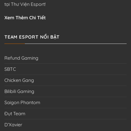
tại Thư Viện Esport!
Xem Thêm Chi Tiết
TEAM ESPORT NỔI BẬT
Refund Gaming
SBTC
Chicken Gang
Bilibili Gaming
Saigon Phantom
Đụt Team
D’Xavier