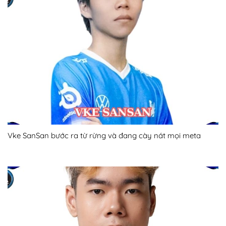
Vke SanSan bước ra từ rừng và đang cày nát mọi meta