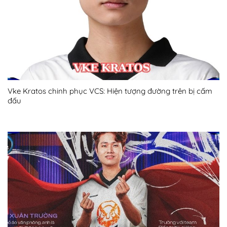
Vke Kratos chinh phục VCS: Hiện tượng đường trên bị cấm
đấu