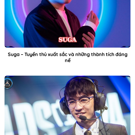
Suga – Tuyển thủ xuất sắc và những thành tích đáng
nể