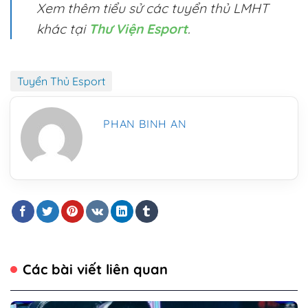
Xem thêm tiểu sử các tuyển thủ LMHT
khác tại
Thư Viện Esport
.
Tuyển Thủ Esport
PHAN BINH AN
Các bài viết liên quan