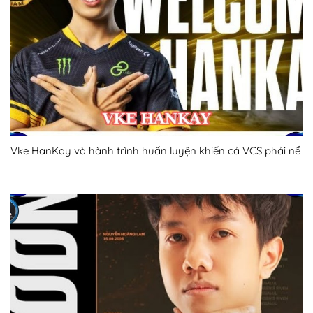
Vke HanKay và hành trình huấn luyện khiến cả VCS phải nể