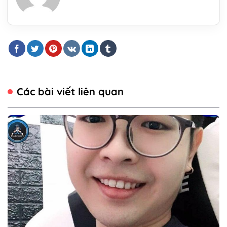
Các bài viết liên quan