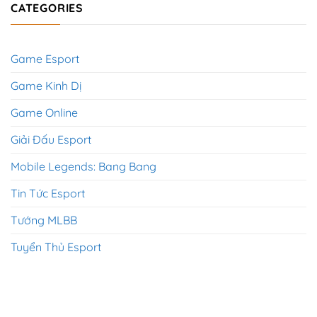
CATEGORIES
Game Esport
Game Kinh Dị
Game Online
Giải Đấu Esport
Mobile Legends: Bang Bang
Tin Tức Esport
Tướng MLBB
Tuyển Thủ Esport