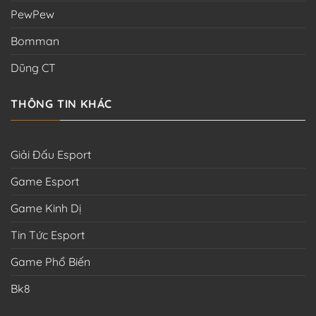
PewPew
Bomman
Dũng CT
THÔNG TIN KHÁC
Giải Đấu Esport
Game Esport
Game Kinh Dị
Tin Tức Esport
Game Phổ Biến
Bk8