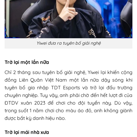
Yiwei đưa ra tuyên bố giải nghệ
Trở lại một lần nữa
Chỉ 2 tháng sau tuyên bố giải nghệ, Yiwei lại khiến cộng
đồng Liên Quân Việt Nam một lần nữa dậy sóng khi
tuyên bố gia nhập TDT Esports và trở lại đấu trường
chuyên nghiệp. Tuy vậy, anh phải chờ đến hết lượt đi của
ĐTDV xuân 2023 để chơi cho đội tuyển này. Dù vậy,
trong suốt 1 năm chơi cho màu áo đỏ, anh không giành
được bất kỳ danh hiệu nào.
Trở lại mái nhà xưa