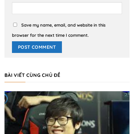
Save my name, email, and website in this
browser for the next time I comment.
BÀI VIẾT CÙNG CHỦ ĐỀ