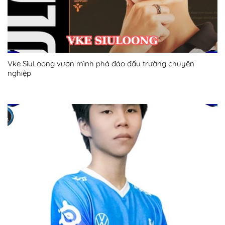
Vke SiuLoong vươn mình phá đảo đấu trường chuyên
nghiệp