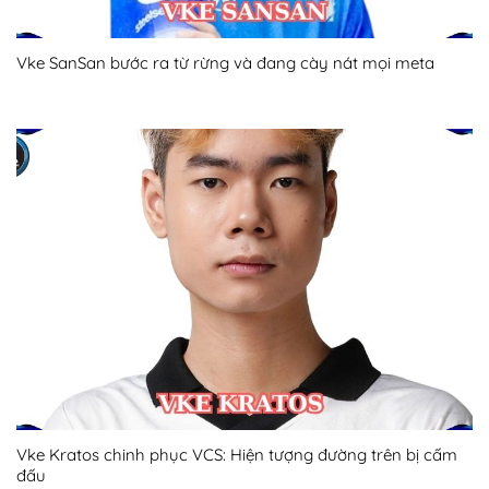
Vke SanSan bước ra từ rừng và đang cày nát mọi meta
Vke Kratos chinh phục VCS: Hiện tượng đường trên bị cấm
đấu