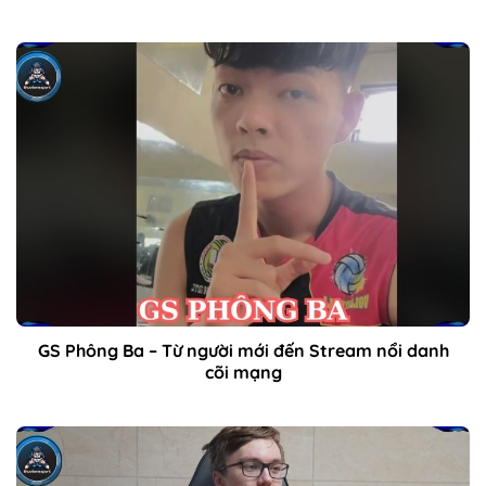
GS Phông Ba – Từ người mới đến Stream nổi danh
cõi mạng