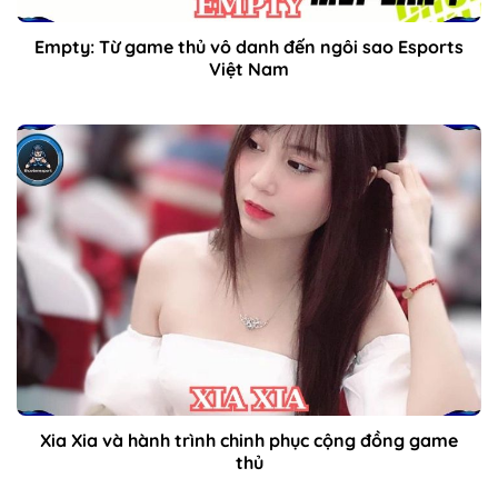
Empty: Từ game thủ vô danh đến ngôi sao Esports
Việt Nam
Xia Xia và hành trình chinh phục cộng đồng game
thủ