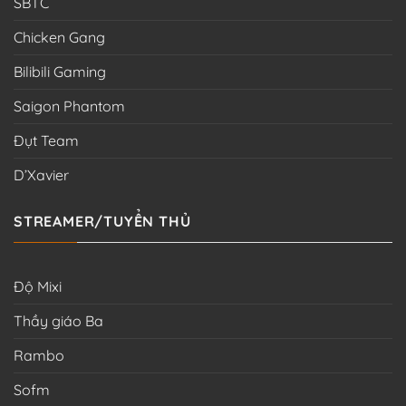
SBTC
Chicken Gang
Bilibili Gaming
Saigon Phantom
Đụt Team
D’Xavier
STREAMER/TUYỂN THỦ
Độ Mixi
Thầy giáo Ba
Rambo
Sofm