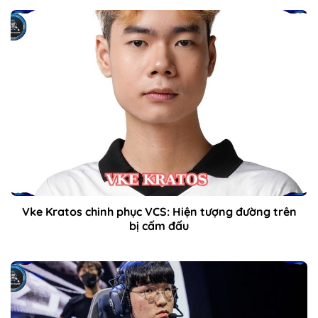
Vke Kratos chinh phục VCS: Hiện tượng đường trên
bị cấm đấu