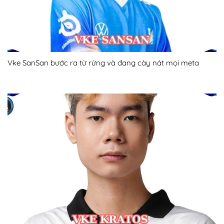
Vke SanSan bước ra từ rừng và đang cày nát mọi meta