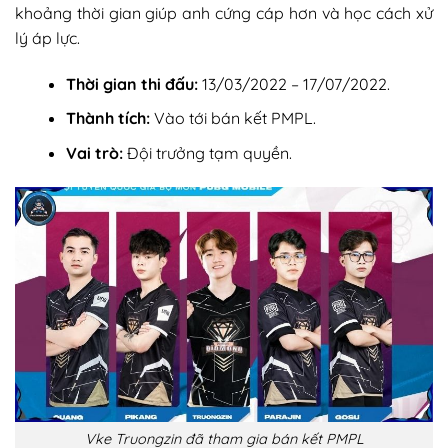
khoảng thời gian giúp anh cứng cáp hơn và học cách xử
lý áp lực.
Thời gian thi đấu:
13/03/2022 – 17/07/2022.
Thành tích:
Vào tới bán kết PMPL.
Vai trò:
Đội trưởng tạm quyền.
Vke Truongzin đã tham gia bán kết PMPL