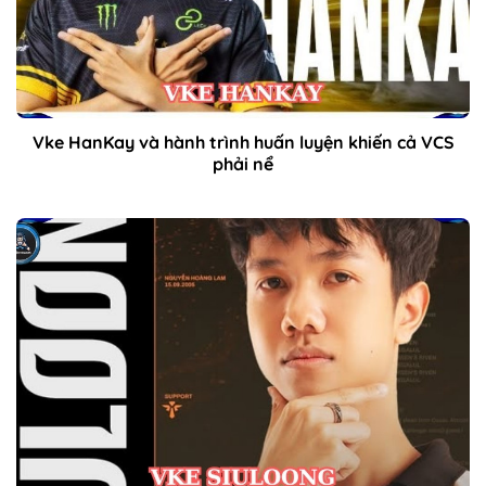
Vke HanKay và hành trình huấn luyện khiến cả VCS
phải nể