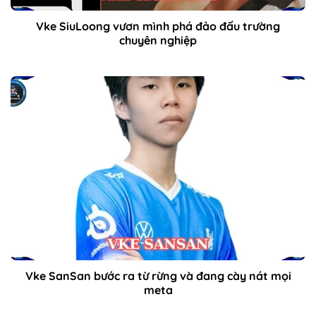
Vke SiuLoong vươn mình phá đảo đấu trường
chuyên nghiệp
Vke SanSan bước ra từ rừng và đang cày nát mọi
meta