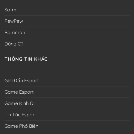
Sofm
PewPew
Bomman
Dũng CT
THÔNG TIN KHÁC
Giải Đấu Esport
Game Esport
Game Kinh Dị
Tin Tức Esport
Game Phổ Biến