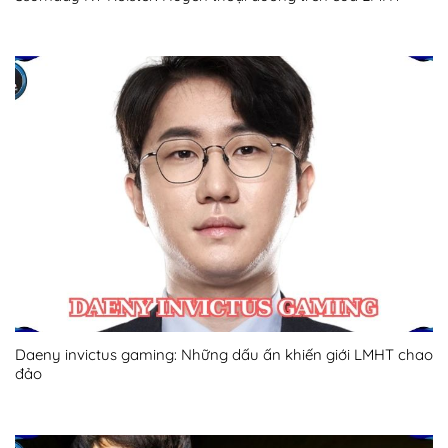
Daeny invictus gaming: Những dấu ấn khiến giới LMHT chao
đảo