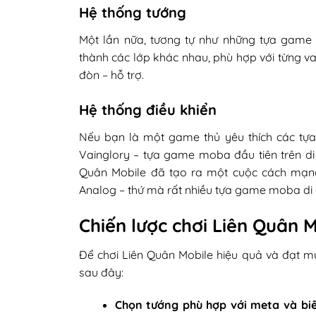
Hệ thống tướng
Một lần nữa, tương tự như những tựa game
thành các lớp khác nhau, phù hợp với từng vai
đòn – hỗ trợ.
Hệ thống điều khiển
Nếu bạn là một game thủ yêu thích các tựa
Vainglory – tựa game moba đầu tiên trên di đ
Quân Mobile đã tạo ra một cuộc cách mạng
Analog – thứ mà rất nhiều tựa game moba di 
Chiến lược chơi Liên Quân 
Để chơi Liên Quân Mobile hiệu quả và đạt m
sau đây:
Chọn tướng phù hợp với meta và biết