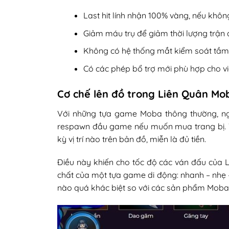
Last hit lính nhận 100% vàng, nếu khô
Giảm máu trụ để giảm thời lượng trận
Không có hệ thống mắt kiểm soát tầm
Có các phép bổ trợ mới phù hợp cho v
Cơ chế lên đồ trong Liên Quân Mob
Với những tựa game Moba thông thường, ngư
respawn đầu game nếu muốn mua trang bị. Tu
kỳ vị trí nào trên bản đồ, miễn là đủ tiền.
Điều này khiến cho tốc độ các ván đấu của 
chất của một tựa game di động: nhanh – nhẹ 
nào quá khác biệt so với các sản phẩm Moba 