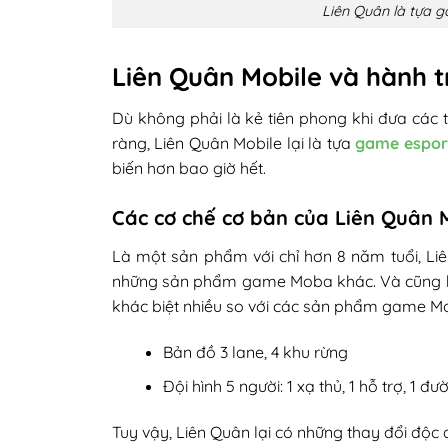
Liên Quân là tựa 
Liên Quân Mobile và hành t
Dù không phải là kẻ tiên phong khi đưa các 
ràng, Liên Quân Mobile lại là tựa
game espor
biến hơn bao giờ hết.
Các cơ chế cơ bản của Liên Quân 
Là một sản phẩm với chỉ hơn 8 năm tuổi, Liê
những sản phẩm game Moba khác. Và cũng bởi
khác biệt nhiều so với các sản phẩm game M
Bản đồ 3 lane, 4 khu rừng
Đội hình 5 người: 1 xạ thủ, 1 hỗ trợ, 1 đ
Tuy vậy, Liên Quân lại có những thay đổi độc