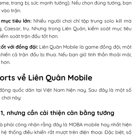
me, trang bị, sức mạnh tướng). Nếu chọn đúng tướng, bạn
 vào trận.
mục tiêu lớn:
Nhiều người chơi chỉ tập trung solo kill mà
, Caesar, trụ. Nhưng trong Liên Quân, kiểm soát mục tiêu
 kiểm soát trận đấu tốt hơn.
tốt với đồng đội:
Liên Quân Mobile là game đồng đội, một
hiến cả trận đấu bị thua. Nếu bạn giữ tinh thần thoải mái,
 hơn.
orts về Liên Quân Mobile
 động quốc dân tại Việt Nam hiện nay. Sau đây là một số
 chơi này:
1, nhưng cần cải thiện cân bằng tướng
 và phải công nhận rằng đây là MOBA mobile hay nhất hiện
hệ thống điều khiển rất mượt trên điện thoại. Đặc biệt, số