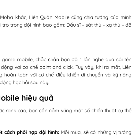
 Moba khác, Liên Quân Mobile cũng chia tướng của mình
 trò trong đội hình bao gồm: Đấu sĩ – sát thủ – xạ thủ – đỡ
 game mobile, chắc chắn bạn đã 1 lần nghe qua cái tên
ộng với cơ chế point and click. Tuy vậy, khi ra mắt, Liên
 hoàn toàn với cơ chế điều khiển di chuyển và kỹ năng
động học hỏi sau này.
Mobile hiệu quả
ức rank cao, bạn cần nắm vững một số chiến thuật cụ thể
 cách phối hợp đội hình:
Mỗi mùa, sẽ có những vị tướng