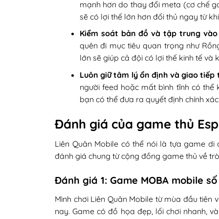
mạnh hơn do thay đổi meta (cơ chế ga
sẽ có lợi thế lớn hơn đối thủ ngay từ khi
Kiểm soát bản đồ và tập trung vào 
quên đi mục tiêu quan trọng như Rồng
lớn sẽ giúp cả đội có lợi thế kinh tế và
Luôn giữ tâm lý ổn định và giao tiếp 
người feed hoặc mất bình tĩnh có thể k
bạn có thể đưa ra quyết định chính xác
Đánh giá của game thủ Esp
Liên Quân Mobile có thể nói là tựa game di
đánh giá chung từ cộng đồng game thủ về trò
Đánh giá 1: Game MOBA mobile số 
Mình chơi Liên Quân Mobile từ mùa đầu tiên
nay. Game có đồ họa đẹp, lối chơi nhanh, và 