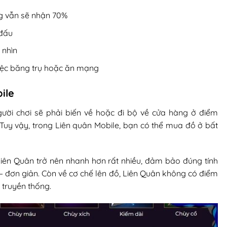
ng vẫn sẽ nhận 70%
 đấu
 nhìn
iệc băng trụ hoặc ăn mạng
ile
ời chơi sẽ phải biến về hoặc đi bộ về cửa hàng ở điểm
y vậy, trong Liên quân Mobile, bạn có thể mua đồ ở bất
Liên Quân trở nên nhanh hơn rất nhiều, đảm bảo đúng tính
– đơn giản. Còn về cơ chế lên đồ, Liên Quân không có điểm
truyền thống.