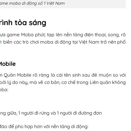
game moba di động số 1 Việt Nam
rình tỏa sáng
tựa game Moba phức tạp lên nền tảng điện thoại, song, rõ
t
biến các trò chơi moba di động tại Việt Nam trở nên phổ
Mobile
n Quân Mobile rõ ràng là cái tên sinh sau đẻ muộn so với
 lý do này, mà về cơ bản, cơ chế trong Liên quân không
oba:
ường giữa, 1 người đi rừng và 1 người đi đường đơn
 đáo để phù hợp hơn với nền tảng di động: