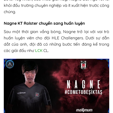
khỏi đấu trường chuyên nghiệp và ít xuất hiện trước công
chúng.​
Nagne KT Rolster c
huyển sang huấn luyện​
Sau một thời gian vắng bóng, Nagne trở lại với vai trò
huấn luyện viên cho đội HLE Challengers. Dưới sự dẫn
dắt của anh, đội đã có những bước tiến đáng kể trong
các giải đấu như
LCK
CL.​