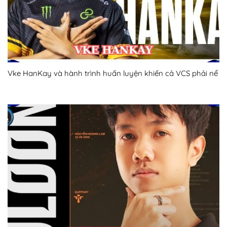
Vke HanKay và hành trình huấn luyện khiến cả VCS phải nể