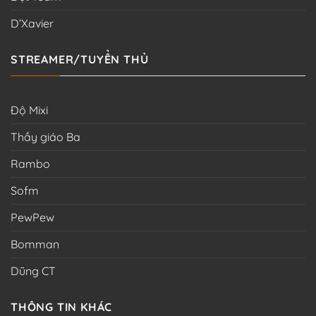
D’Xavier
STREAMER/TUYỂN THỦ
Độ Mixi
Thầy giáo Ba
Rambo
Sofm
PewPew
Bomman
Dũng CT
THÔNG TIN KHÁC