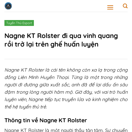
Skip
to
content
Tuyển Thủ Esport
Nagne KT Rolster đi qua vinh quang
rồi trở lại trên ghế huấn luyện
Nagne KT Rolster là cái tên không còn xa lạ trong cộng
đồng Liên Minh Huyền Thoại. Từng là một trong những
người đi đường giữa xuất sắc, anh đã để lại dấu ấn sâu
đậm trong lòng người hâm mộ. Giờ đây, với vai trò huấn
luyện viên, Nagne tiếp tục truyền lửa và kinh nghiệm cho
thế hệ tuyển thủ trẻ.​
Thông tin về Nagne KT Rolster​
Nagne KT Rolster là một người thầy tận tâm. Sự chuyển