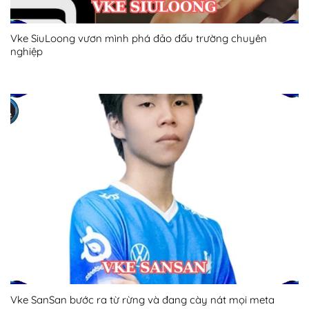
Vke SiuLoong vươn mình phá đảo đấu trường chuyên
nghiệp
Vke SanSan bước ra từ rừng và đang cày nát mọi meta