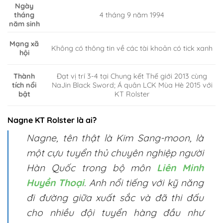
Ngày
tháng
4 tháng 9 năm 1994
năm sinh
Mạng xã
Không có thông tin về các tài khoản có tick xanh
hội
Thành
Đạt vị trí 3-4 tại Chung kết Thế giới 2013 cùng
tích nổi
NaJin Black Sword; Á quân LCK Mùa Hè 2015 với
bật
KT Rolster
Nagne KT Rolster là ai?​
Nagne, tên thật là Kim Sang-moon, là
một cựu tuyển thủ chuyên nghiệp người
Hàn Quốc trong bộ môn
Liên Minh
Huyền Thoại
. Anh nổi tiếng với kỹ năng
đi đường giữa xuất sắc và đã thi đấu
cho nhiều đội tuyển hàng đầu như