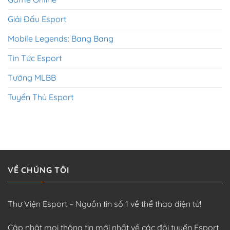
Giải Đấu Esport
Mobile Legends: Bang Bang
Tin Tức Esport
Tướng MLBB
Tuyển Thủ Esport
VỀ CHÚNG TÔI
Thư Viện Esport – Nguồn tin số 1 về thể thao điện tử!
Cập nhật mọi thông tin mới nhất về các đội tuyển Esport