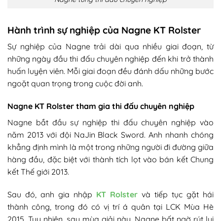
Hành trình sự nghiệp của Nagne KT Rolster​
Sự nghiệp của Nagne trải dài qua nhiều giai đoạn, từ
những ngày đầu thi đấu chuyên nghiệp đến khi trở thành
huấn luyện viên. Mỗi giai đoạn đều đánh dấu những bước
ngoặt quan trọng trong cuộc đời anh.​
Nagne KT Rolster tham gia t
hi đấu chuyên nghiệp​
Nagne bắt đầu sự nghiệp thi đấu chuyên nghiệp vào
năm 2013 với đội NaJin Black Sword. Anh nhanh chóng
khẳng định mình là một trong những người đi đường giữa
hàng đầu, đặc biệt với thành tích lọt vào bán kết Chung
kết Thế giới 2013.​
Sau đó, anh gia nhập
KT Rolster
và tiếp tục gặt hái
thành công, trong đó có vị trí á quân tại LCK Mùa Hè
2015. Tuy nhiên, sau mùa giải này, Nagne bất ngờ rút lui