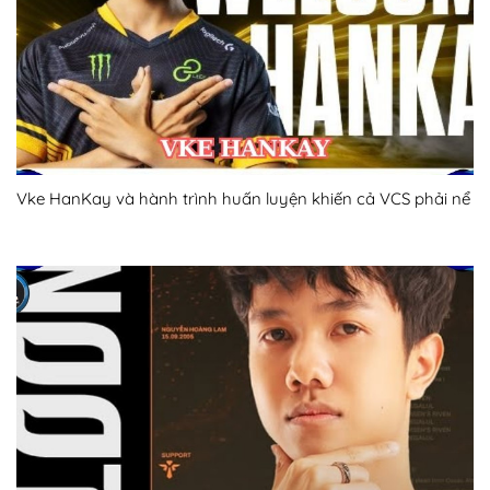
Vke HanKay và hành trình huấn luyện khiến cả VCS phải nể