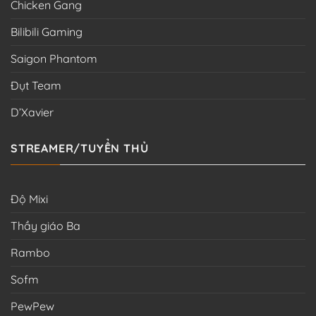
Chicken Gang
Bilibili Gaming
Saigon Phantom
Đụt Team
D’Xavier
STREAMER/TUYỂN THỦ
Độ Mixi
Thầy giáo Ba
Rambo
Sofm
PewPew