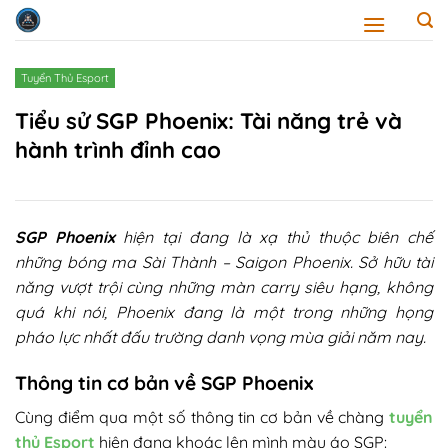
Skip
to
content
Tuyển Thủ Esport
Tiểu sử SGP Phoenix: Tài năng trẻ và
hành trình đỉnh cao
SGP Phoenix
hiện tại đang là xạ thủ thuộc biên chế
những bóng ma Sài Thành – Saigon Phoenix. Sở hữu tài
năng vượt trội cùng những màn carry siêu hạng, không
quá khi nói, Phoenix đang là một trong những họng
pháo lực nhất đấu trường danh vọng mùa giải năm nay.
Thông tin cơ bản về SGP Phoenix
Cùng điểm qua một số thông tin cơ bản về chàng
tuyển
thủ Esport
hiện đang khoác lên mình màu áo SGP: