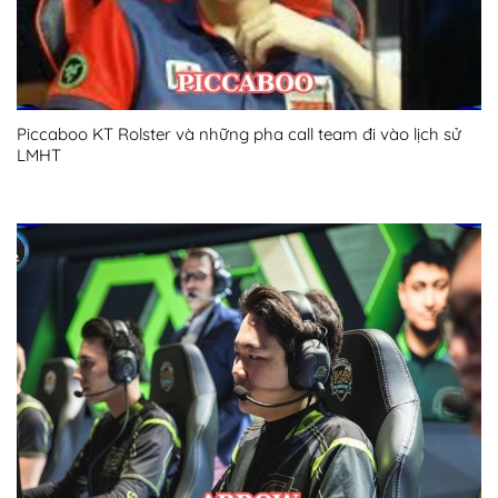
Piccaboo KT Rolster và những pha call team đi vào lịch sử
LMHT