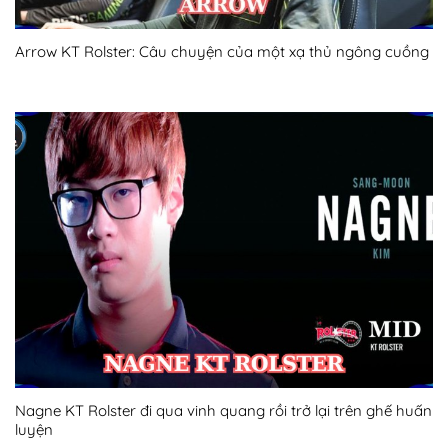
Arrow KT Rolster: Câu chuyện của một xạ thủ ngông cuồng
Nagne KT Rolster đi qua vinh quang rồi trở lại trên ghế huấn
luyện