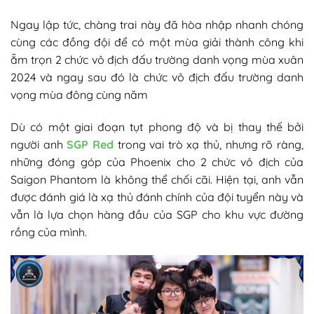
Ngay lập tức, chàng trai này đã hòa nhập nhanh chóng
cùng các đồng đội để có một mùa giải thành công khi
ẵm trọn 2 chức vô địch đấu trường danh vọng mùa xuân
2024 và ngay sau đó là chức vô địch đấu trường danh
vọng mùa đông cùng năm
Dù có một giai đoạn tụt phong độ và bị thay thế bởi
người anh
SGP Red
trong vai trò xạ thủ, nhưng rõ ràng,
những đóng góp của Phoenix cho 2 chức vô địch của
Saigon Phantom là không thể chối cãi. Hiện tại, anh vẫn
được đánh giá là xạ thủ đánh chính của đội tuyển này và
vẫn là lựa chọn hàng đầu của SGP cho khu vực đường
rồng của mình.