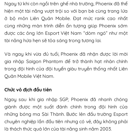
Ngay từ khi còn ngồi trên ghế nhà trường, Phoenix đã thể
hiện một tài năng vượt trội so với bạn bè cùng trang lứa
ở bộ môn Liên Quân Mobile. Đạt mức rank cao nhất
cùng những màn trình diễn ấn tượng giúp Phoenix sớm
được các ông lớn Esport Việt Nam “dòm ngó” như một
tài năng hứa hẹn sẽ tỏa sáng trong tương lai.
Và ngay khi vừa đủ tuổi, Phoenix đã nhận được lời mời
gia nhập Saigon Phantom để trở thành hạt nhân chính
trong đội hình của đội tuyển giàu truyền thống nhất Liên
Quân Mobile Việt Nam.
Chức vô địch đầu tiên
Ngay sau khi gia nhập SGP, Phoenix đã nhanh chóng
giành được một suất đánh chính trong đội hình của
những bóng ma Sài Thành. Bước lên đấu trường Esport
chuyên nghiệp lần đầu tiên nhưng có vẻ, đây không phải
là thách thức quá lớn của tài năng sinh năm 2003.