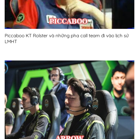
Piccaboo KT Rolster và những pha call team đi vào lịch sử
LMHT