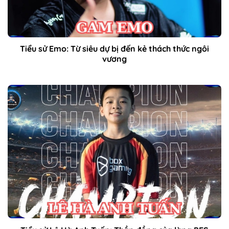
Tiểu sử Emo: Từ siêu dự bị đến kẻ thách thức ngôi
vương