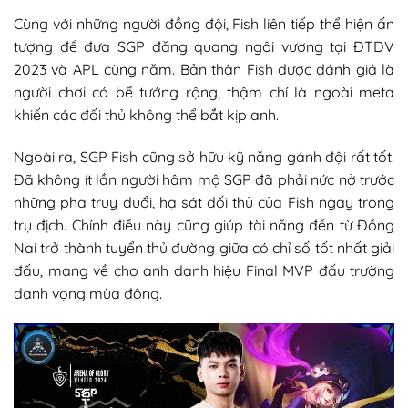
Cùng với những người đồng đội, Fish liên tiếp thể hiện ấn
tượng để đưa SGP đăng quang ngôi vương tại ĐTDV
2023 và APL cùng năm. Bản thân Fish được đánh giá là
người chơi có bể tướng rộng, thậm chí là ngoài meta
khiến các đối thủ không thể bắt kịp anh.
Ngoài ra, SGP Fish cũng sở hữu kỹ năng gánh đội rất tốt.
Đã không ít lần người hâm mộ SGP đã phải nức nở trước
những pha truy đuổi, hạ sát đối thủ của Fish ngay trong
trụ địch. Chính điều này cũng giúp tài năng đến từ Đồng
Nai trở thành tuyển thủ đường giữa có chỉ số tốt nhất giải
đấu, mang về cho anh danh hiệu Final MVP đấu trường
danh vọng mùa đông.