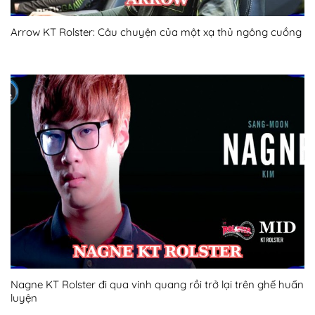
Arrow KT Rolster: Câu chuyện của một xạ thủ ngông cuồng
Nagne KT Rolster đi qua vinh quang rồi trở lại trên ghế huấn
luyện