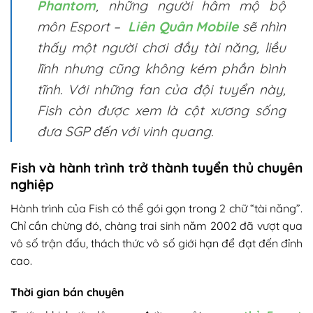
Phantom
, những người hâm mộ bộ
môn Esport –
Liên Quân Mobile
sẽ nhìn
thấy một người chơi đầy tài năng, liều
lĩnh nhưng cũng không kém phần bình
tĩnh. Với những fan của đội tuyển này,
Fish còn được xem là cột xương sống
đưa SGP đến với vinh quang.
Fish và hành trình trở thành tuyển thủ chuyên
nghiệp
Hành trình của Fish có thể gói gọn trong 2 chữ “tài năng”.
Chỉ cần chừng đó, chàng trai sinh năm 2002 đã vượt qua
vô số trận đấu, thách thức vô số giới hạn để đạt đến đỉnh
cao.
Thời gian bán chuyên