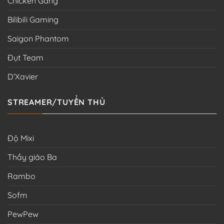
Chicken Gang
Bilibili Gaming
Saigon Phantom
Đụt Team
D’Xavier
STREAMER/TUYỂN THỦ
Độ Mixi
Thầy giáo Ba
Rambo
Sofm
PewPew