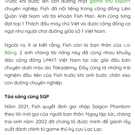
Trước khi bước lên con đường một
game thủ Esport
chuyên nghiệp, Fish đã nổi tiếng trong cộng đồng Liên
Quân Việt Nam với tài khoản Fish Man. Anh cũng từng
đạt top 1 Thách đấu máy chủ Việt và được cộng đồng ca
ngợi như người chơi đường giữa số 1 Việt Nam.
Ngoài ra, ít ai biết rằng, Fish còn là bạn thân của
Lai
Bâng
. 2 anh chàng tài năng này đã cùng nhau khuấy
đảo cộng đồng LMHT Việt Nam tại các giải đấu bán
chuyên dưới màu áo Takademy. Đây cũng là những trải
nghiệm đầu tiên của Fish trước khi anh bước chân vào
con đường chuyên nghiệp.
Tỏa sáng cùng SGP
Năm 2021, Fish quyết định gia nhập Saigon Phantom
theo lời mời gọi của người bạn thân. Ngay lập tức, chàng
trai sinh năm 2002 đã chứng tỏ được mình để giành lấy
suất đánh chính từ game thủ kỳ cựu Lạc Lạc.