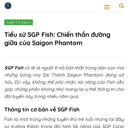
Skip
to
content
Tuyển Thủ Esport
Tiểu sử SGP Fish: Chiến thần đường
giữa của Saigon Phantom
SGP Fish
có lẽ là người ít nổi bật nhất trong dàn sao mà
những bóng ma Sài Thành Saigon Phantom đang sở
hữu. Dù vậy, không thể phủ nhận, tài năng của Fish vẫn
góp những phần không nhỏ mang lại vị thế thống trị cho
đội tuyển này trong nhiều năm qua.
Thông tin cơ bản về SGP Fish
Fish là một trong những tuyển thủ trẻ tuổi nhưng lại đầy
sự trưởng thành trong đội hình tài năng của SGP. Cùng