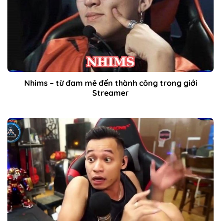
Nhims – từ đam mê đến thành công trong giới
Streamer