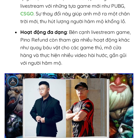
livestream với những tựa game mới như PUBG,
CSGO
. Sự thay đổi này giúp anh mở ra một chân
trời mới, thu hút lượng người hâm mộ khổng lồ.
Hoạt động đa dạng
: Bên cạnh livestream game,
Pino Refund còn tham gia nhiều hoạt động khác
như quay báu vật cho các game thủ, mở cửa
hàng và thực hiện nhiều video hài hước, gần gũi
với người hâm mộ.