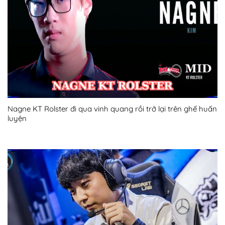
Nagne KT Rolster đi qua vinh quang rồi trở lại trên ghế huấn
luyện