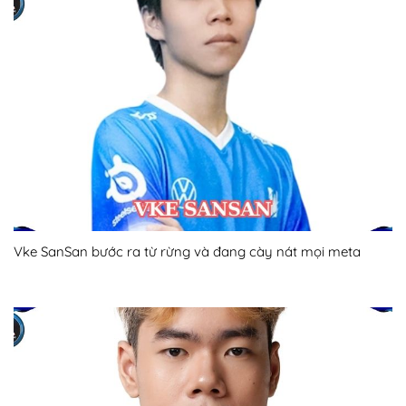
Vke SanSan bước ra từ rừng và đang cày nát mọi meta