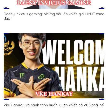
Daeny invictus gaming: Những dấu ấn khiến giới LMHT chao
đảo
Vke HanKay và hành trình huấn luyện khiến cả VCS phải nể