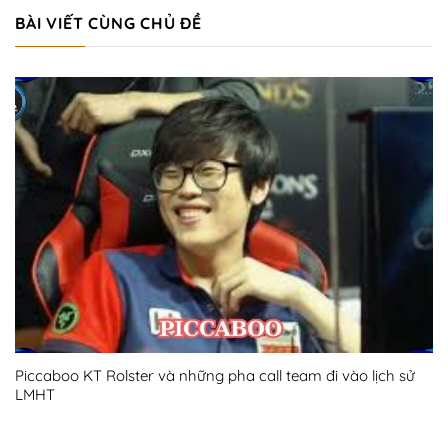
BÀI VIẾT CÙNG CHỦ ĐỀ
Piccaboo KT Rolster và những pha call team đi vào lịch sử
LMHT