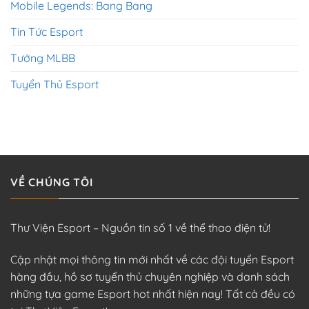
Mobile Legends: Bang Bang
Tin Tức Esport
Tướng MLBB
Tuyển Thủ Esport
VỀ CHÚNG TÔI
Thư Viện Esport – Nguồn tin số 1 về thể thao điện tử!
Cập nhật mọi thông tin mới nhất về các đội tuyển Esport
hàng đầu, hồ sơ tuyển thủ chuyên nghiệp và danh sách
những tựa game Esport hot nhất hiện nay! Tất cả đều có