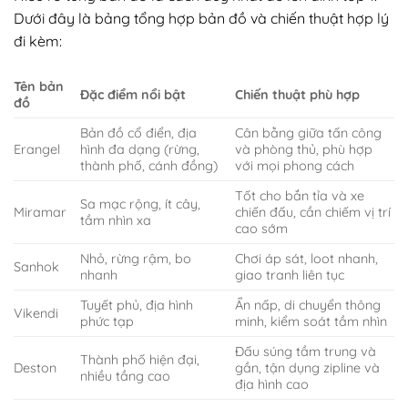
Dưới đây là bảng tổng hợp bản đồ và chiến thuật hợp lý
đi kèm:
Tên bản
Đặc điểm nổi bật
Chiến thuật phù hợp
đồ
Bản đồ cổ điển, địa
Cân bằng giữa tấn công
Erangel
hình đa dạng (rừng,
và phòng thủ, phù hợp
thành phố, cánh đồng)
với mọi phong cách
Tốt cho bắn tỉa và xe
Sa mạc rộng, ít cây,
Miramar
chiến đấu, cần chiếm vị trí
tầm nhìn xa
cao sớm
Nhỏ, rừng rậm, bo
Chơi áp sát, loot nhanh,
Sanhok
nhanh
giao tranh liên tục
Tuyết phủ, địa hình
Ẩn nấp, di chuyển thông
Vikendi
phức tạp
minh, kiểm soát tầm nhìn
Đấu súng tầm trung và
Thành phố hiện đại,
Deston
gần, tận dụng zipline và
nhiều tầng cao
địa hình cao