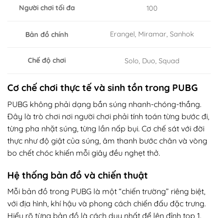
Người chơi tối đa
100
Erangel, Miramar, Sanhok
Bản đồ chính
Chế độ chơi
Solo, Duo, Squad
Cơ chế chơi thực tế và sinh tồn trong PUBG
PUBG không phải dạng bắn súng nhanh-chóng-thắng.
Đây là trò chơi nơi người chơi phải tính toán từng bước đi,
từng pha nhặt súng, từng lần nấp bụi. Cơ chế sát với đời
thực như độ giật của súng, âm thanh bước chân và vòng
bo chết chóc khiến mỗi giây đều nghẹt thở.
Hệ thống bản đồ và chiến thuật
Mỗi bản đồ trong PUBG là một “chiến trường” riêng biệt,
với địa hình, khí hậu và phong cách chiến đấu đặc trưng.
Hiểu rõ từng bản đồ là cách duy nhất để lên đỉnh top 1.