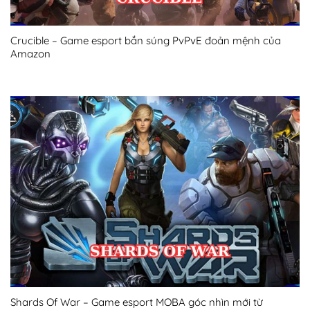
Crucible – Game esport bắn súng PvPvE đoản mệnh của
Amazon
Shards Of War – Game esport MOBA góc nhìn mới từ