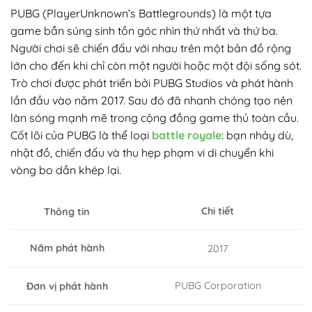
PUBG (PlayerUnknown’s Battlegrounds) là một tựa
game bắn súng sinh tồn góc nhìn thứ nhất và thứ ba.
Người chơi sẽ chiến đấu với nhau trên một bản đồ rộng
lớn cho đến khi chỉ còn một người hoặc một đội sống sót.
Trò chơi được phát triển bởi PUBG Studios và phát hành
lần đầu vào năm 2017. Sau đó đã nhanh chóng tạo nên
làn sóng mạnh mẽ trong cộng đồng game thủ toàn cầu.
Cốt lõi của PUBG là thể loại
battle royale
: bạn nhảy dù,
nhặt đồ, chiến đấu và thu hẹp phạm vi di chuyển khi
vòng bo dần khép lại.
Chi tiết
Thông tin
Năm phát hành
2017
PUBG Corporation
Đơn vị phát hành