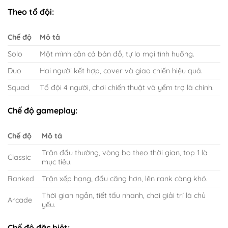
Theo tổ đội:
Chế độ
Mô tả
Solo
Một mình cân cả bản đồ, tự lo mọi tình huống.
Duo
Hai người kết hợp, cover và giao chiến hiệu quả.
Squad
Tổ đội 4 người, chơi chiến thuật và yểm trợ là chính.
Chế độ gameplay:
Chế độ
Mô tả
Trận đấu thường, vòng bo theo thời gian, top 1 là
Classic
mục tiêu.
Ranked
Trận xếp hạng, đấu căng hơn, lên rank càng khó.
Thời gian ngắn, tiết tấu nhanh, chơi giải trí là chủ
Arcade
yếu.
Chế độ đặc biệt: