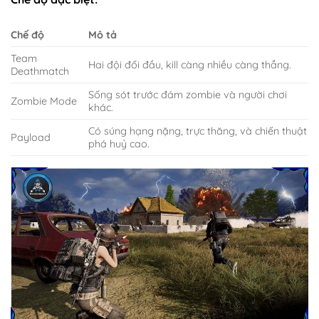
Chế độ
Mô tả
Team
Hai đội đối đầu, kill càng nhiều càng thắng.
Deathmatch
Sống sót trước đám zombie và người chơi
Zombie Mode
khác.
Có súng hạng nặng, trực thăng, và chiến thuật
Payload
phá huỷ cao.