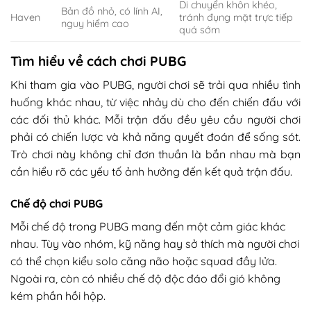
Di chuyển khôn khéo,
Bản đồ nhỏ, có lính AI,
Haven
tránh đụng mặt trực tiếp
nguy hiểm cao
quá sớm
Tìm hiểu về cách chơi PUBG
Khi tham gia vào PUBG, người chơi sẽ trải qua nhiều tình
huống khác nhau, từ việc nhảy dù cho đến chiến đấu với
các đối thủ khác. Mỗi trận đấu đều yêu cầu người chơi
phải có chiến lược và khả năng quyết đoán để sống sót.
Trò chơi này không chỉ đơn thuần là bắn nhau mà bạn
cần hiểu rõ các yếu tố ảnh hưởng đến kết quả trận đấu.
Chế độ chơi PUBG
Mỗi chế độ trong PUBG mang đến một cảm giác khác
nhau. Tùy vào nhóm, kỹ năng hay sở thích mà người chơi
có thể chọn kiểu solo căng não hoặc squad đầy lửa.
Ngoài ra, còn có nhiều chế độ độc đáo đổi gió không
kém phần hồi hộp.