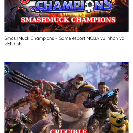
SmashMuck Champions – Game esport MOBA vui nhộn và
kịch tính