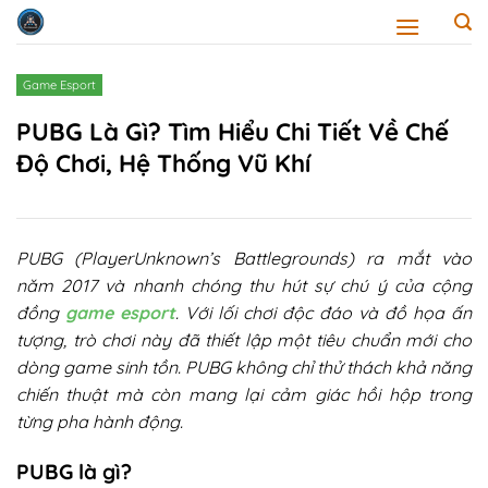
Skip
to
content
Game Esport
PUBG Là Gì? Tìm Hiểu Chi Tiết Về Chế
Độ Chơi, Hệ Thống Vũ Khí
PUBG (PlayerUnknown’s Battlegrounds) ra mắt vào
năm 2017 và nhanh chóng thu hút sự chú ý của cộng
đồng
game esport
. Với lối chơi độc đáo và đồ họa ấn
tượng, trò chơi này đã thiết lập một tiêu chuẩn mới cho
dòng game sinh tồn. PUBG không chỉ thử thách khả năng
chiến thuật mà còn mang lại cảm giác hồi hộp trong
từng pha hành động.
PUBG là gì?