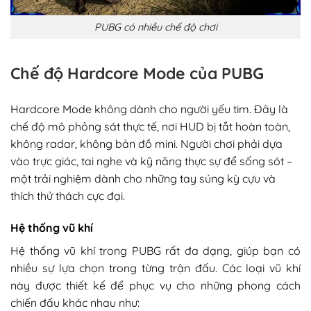
PUBG có nhiều chế độ chơi
Chế độ Hardcore Mode của PUBG
Hardcore Mode không dành cho người yếu tim. Đây là
chế độ mô phỏng sát thực tế, nơi HUD bị tắt hoàn toàn,
không radar, không bản đồ mini. Người chơi phải dựa
vào trực giác, tai nghe và kỹ năng thực sự để sống sót –
một trải nghiệm dành cho những tay súng kỳ cựu và
thích thử thách cực đại.
Hệ thống vũ khí
Hệ thống vũ khí trong PUBG rất đa dạng, giúp bạn có
nhiều sự lựa chọn trong từng trận đấu. Các loại vũ khí
này được thiết kế để phục vụ cho những phong cách
chiến đấu khác nhau như: