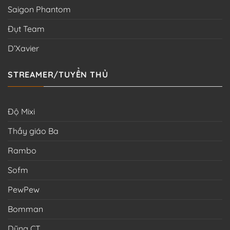
Saigon Phantom
Đụt Team
D’Xavier
STREAMER/TUYỂN THỦ
Độ Mixi
Thầy giáo Ba
Rambo
Sofm
PewPew
Bomman
Dũng CT