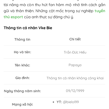
tài năng mà còn thu hút fan hâm mộ nhờ tính cách gần
gũi và thân thiện. Những cột mốc trong sự nghiệp
tuyển
thủ esport
của anh thực sự đáng chú ý.
Thông tin cá nhân Vke Bie
Chi tiết
Thông tin
Họ và tên:
Trần Đức Hiếu
Papaya
Tên khác:
Gia đình:
Thông tin cá nhân không công khai
09/12/1999
Ngày tháng năm sinh:
YT:
@bielol99
Mạng xã hội: