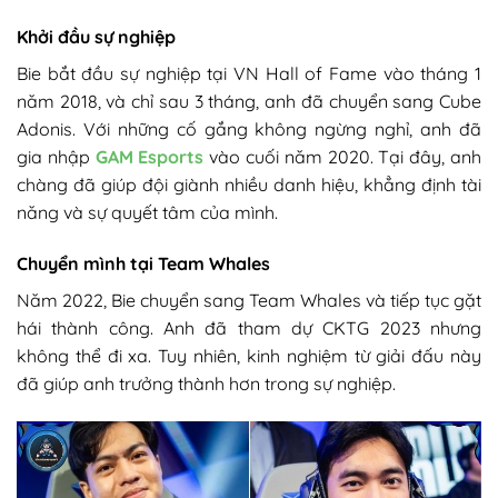
Khởi đầu sự nghiệp
Bie bắt đầu sự nghiệp tại VN Hall of Fame vào tháng 1
năm 2018, và chỉ sau 3 tháng, anh đã chuyển sang Cube
Adonis. Với những cố gắng không ngừng nghỉ, anh đã
gia nhập
GAM Esports
vào cuối năm 2020. Tại đây, anh
chàng đã giúp đội giành nhiều danh hiệu, khẳng định tài
năng và sự quyết tâm của mình.
Chuyển mình tại Team Whales
Năm 2022, Bie chuyển sang Team Whales và tiếp tục gặt
hái thành công. Anh đã tham dự CKTG 2023 nhưng
không thể đi xa. Tuy nhiên, kinh nghiệm từ giải đấu này
đã giúp anh trưởng thành hơn trong sự nghiệp.