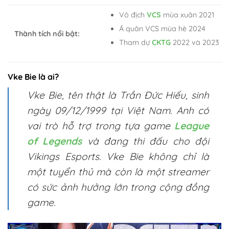
Vô địch
VCS
mùa xuân 2021
Á quân VCS mùa hè 2024
Thành tích nổi bật:
Tham dự
CKTG
2022 và 2023
Vke Bie là ai?
Vke Bie, tên thật là Trần Đức Hiếu, sinh
ngày 09/12/1999 tại Việt Nam. Anh có
vai trò hỗ trợ trong tựa game
League
of Legends
và đang thi đấu cho đội
Vikings Esports. Vke Bie không chỉ là
một tuyển thủ mà còn là một streamer
có sức ảnh hưởng lớn trong cộng đồng
game.