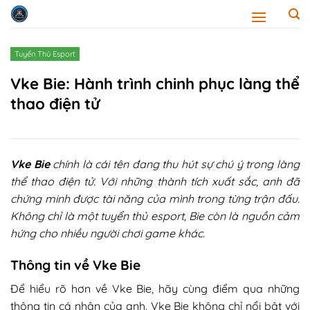
Skip
to
content
Tuyển Thủ Esport
Vke Bie: Hành trình chinh phục làng thể
thao điện tử
Vke Bie
chính là cái tên đang thu hút sự chú ý trong làng
thể thao điện tử. Với những thành tích xuất sắc, anh đã
chứng minh được tài năng của mình trong từng trận đấu.
Không chỉ là một tuyển thủ esport, Bie còn là nguồn cảm
hứng cho nhiều người chơi game khác.
Thông tin về Vke Bie
Để hiểu rõ hơn về Vke Bie, hãy cùng điểm qua những
thông tin cá nhân của anh. Vke Bie không chỉ nổi bật với