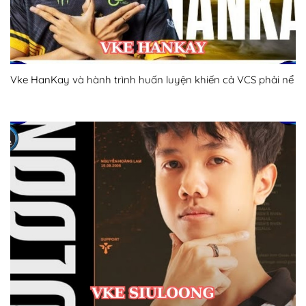
Vke HanKay và hành trình huấn luyện khiến cả VCS phải nể