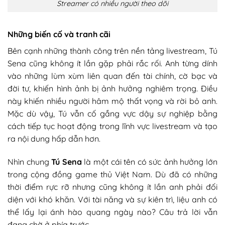
Streamer có nhiều người theo dõi
Những biến cố và tranh cãi
Bên cạnh những thành công trên nền tảng livestream, Tú
Sena cũng không ít lần gặp phải rắc rối. Anh từng dính
vào những lùm xùm liên quan đến tài chính, cờ bạc và
đời tư, khiến hình ảnh bị ảnh hưởng nghiêm trọng. Điều
này khiến nhiều người hâm mộ thất vọng và rời bỏ anh.
Mặc dù vậy, Tú vẫn cố gắng vực dậy sự nghiệp bằng
cách tiếp tục hoạt động trong lĩnh vực livestream và tạo
ra nội dung hấp dẫn hơn.
Nhìn chung
Tú Sena
là một cái tên có sức ảnh hưởng lớn
trong cộng đồng game thủ Việt Nam. Dù đã có những
thời điểm rực rỡ nhưng cũng không ít lần anh phải đối
diện với khó khăn. Với tài năng và sự kiên trì, liệu anh có
thể lấy lại ánh hào quang ngày nào? Câu trả lời vẫn
đang chờ ở phía trước.