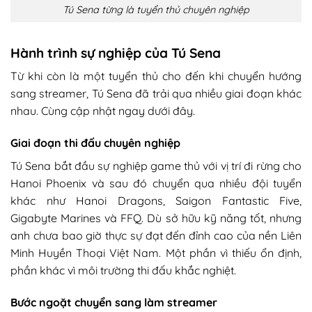
Tú Sena từng là tuyển thủ chuyên nghiệp
Hành trình sự nghiệp của Tú Sena
Từ khi còn là một tuyển thủ cho đến khi chuyển hướng
sang streamer, Tú Sena đã trải qua nhiều giai đoạn khác
nhau. Cùng cập nhật ngay dưới đây.
Giai đoạn thi đấu chuyên nghiệp
Tú Sena bắt đầu sự nghiệp game thủ với vị trí đi rừng cho
Hanoi Phoenix và sau đó chuyển qua nhiều đội tuyển
khác như Hanoi Dragons, Saigon Fantastic Five,
Gigabyte Marines và FFQ. Dù sở hữu kỹ năng tốt, nhưng
anh chưa bao giờ thực sự đạt đến đỉnh cao của nền Liên
Minh Huyền Thoại Việt Nam. Một phần vì thiếu ổn định,
phần khác vì môi trường thi đấu khắc nghiệt.
Bước ngoặt chuyển sang làm streamer