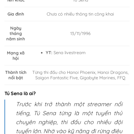
Tú Sena
Tên khác
Gia đình
Chưa có nhiều thông tin công khai
Ngày
13/11/1996
tháng
năm sinh
YT:
Sena livestream
Mạng xã
hội
Thành tích
Từng thi đấu cho Hanoi Phoenix, Hanoi Dragons,
nổi bật
Saigon Fantastic Five, Gigabyte Marines, FFQ
Tú Sena là ai?
Trước khi trở thành một streamer nổi
tiếng, Tú Sena từng là một tuyển thủ
chuyên nghiệp, thi đấu cho nhiều đội
tuyển lớn. Nhờ vào kỹ năng đi rừng điêu