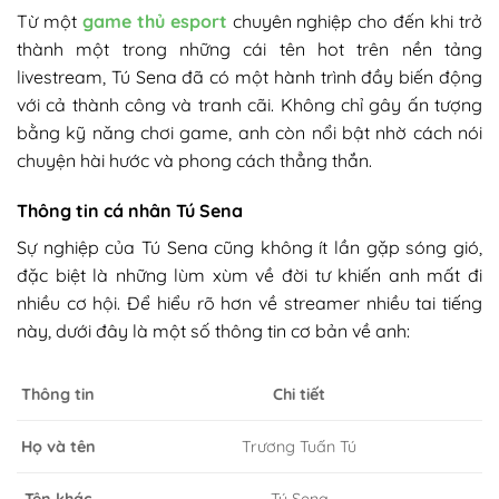
Từ một
game thủ esport
chuyên nghiệp cho đến khi trở
thành một trong những cái tên hot trên nền tảng
livestream, Tú Sena đã có một hành trình đầy biến động
với cả thành công và tranh cãi. Không chỉ gây ấn tượng
bằng kỹ năng chơi game, anh còn nổi bật nhờ cách nói
chuyện hài hước và phong cách thẳng thắn.
Thông tin cá nhân Tú Sena
Sự nghiệp của Tú Sena cũng không ít lần gặp sóng gió,
đặc biệt là những lùm xùm về đời tư khiến anh mất đi
nhiều cơ hội. Để hiểu rõ hơn về streamer nhiều tai tiếng
này, dưới đây là một số thông tin cơ bản về anh:
Chi tiết
Thông tin
Họ và tên
Trương Tuấn Tú