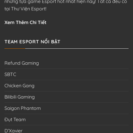
những tựa game Esport hot nhất hiện nay! Tất cả đều có
tại Thư Viện Esport!
Xem Thêm Chi Tiết
TEAM ESPORT NỔI BẬT
Refund Gaming
SBTC
Chicken Gang
Bilibili Gaming
Saigon Phantom
Đụt Team
D’Xavier