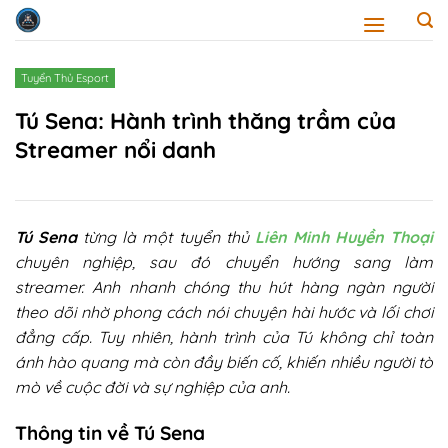
Skip
to
content
Tuyển Thủ Esport
Tú Sena: Hành trình thăng trầm của
Streamer nổi danh
Tú Sena
từng là một tuyển thủ
Liên Minh Huyền Thoại
chuyên nghiệp, sau đó chuyển hướng sang làm
streamer. Anh nhanh chóng thu hút hàng ngàn người
theo dõi nhờ phong cách nói chuyện hài hước và lối chơi
đẳng cấp. Tuy nhiên, hành trình của Tú không chỉ toàn
ánh hào quang mà còn đầy biến cố, khiến nhiều người tò
mò về cuộc đời và sự nghiệp của anh.
Thông tin về Tú Sena