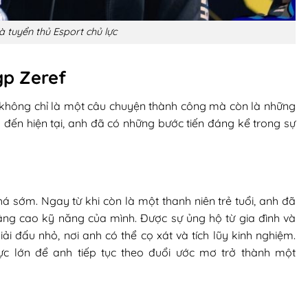
à tuyển thủ Esport chủ lực
gp Zeref
s không chỉ là một câu chuyện thành công mà còn là những
đến hiện tại, anh đã có những bước tiến đáng kể trong sự
á sớm. Ngay từ khi còn là một thanh niên trẻ tuổi, anh đã
nâng cao kỹ năng của mình. Được sự ủng hộ từ gia đình và
ải đấu nhỏ, nơi anh có thể cọ xát và tích lũy kinh nghiệm.
c lớn để anh tiếp tục theo đuổi ước mơ trở thành một