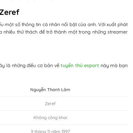
 Zeref
ểu một số thông tin cá nhân nổi bật của anh. Với xuất phát
 nhiều thử thách để trở thành một trong những streamer
Đây là những điều cơ bản về
tuyển thủ esport
này mà bạn
Nguyễn Thanh Lâm
Zeref
Không công khai
9 tháng 11 năm 1997