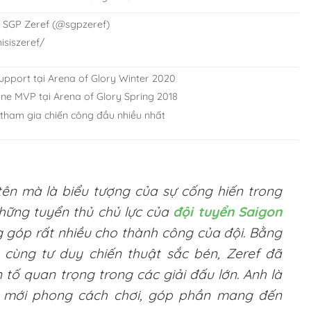
:
SGP Zeref (@sgpzeref)
isiszeref/
upport tại Arena of Glory Winter 2020
ne MVP tại Arena of Glory Spring 2018
tham gia chiến công đầu nhiều nhất
tên mà là biểu tượng của sự cống hiến trong
những tuyển thủ chủ lực của
đội tuyển Saigon
g góp rất nhiều cho thành công của đội. Bằng
cùng tư duy chiến thuật sắc bén, Zeref đã
tố quan trọng trong các giải đấu lớn. Anh là
ổi mới phong cách chơi, góp phần mang đến