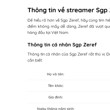
Thông tin về streamer Sgp
Để hiểu rõ hơn về Sgp Zeref, hãy cùng tìm hi
điểm không mấy dễ dàng, Zeref đã vượt qua
hàng đầu tại Việt Nam.
Thông tin cá nhân Sgp Zeref
Thông tin cá nhân của Sgp Zeref rất thú vị. 
cần biết:
Họ và tên:
Tên khác:
Gia đình:
Ngày tháng năm sinh: