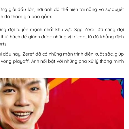
ng giải đấu lớn, nơi anh đã thể hiện tài năng và sự quyết
anh đã tham gia bao gồm:
hững đội tuyển mạnh nhất khu vực. Sgp Zeref đã cùng đội
hử thách để giành được những vị trí cao, từ đó khẳng định
rts.
ải đấu này, Zeref đã có những màn trình diễn xuất sắc, giúp
o vòng playoff. Anh nổi bật với những pha xử lý thông minh