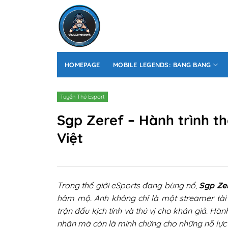
Skip
to
content
HOMEPAGE
MOBILE LEGENDS: BANG BANG
Tuyển Thủ Esport
Sgp Zeref – Hành trình t
Việt
Trong thế giới eSports đang bùng nổ,
Sgp Ze
hâm mộ. Anh không chỉ là một streamer tài
trận đấu kịch tính và thú vị cho khán giả. Hà
nhân mà còn là minh chứng cho những nỗ lực 