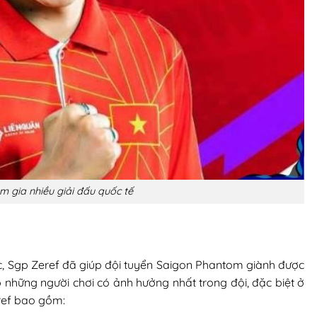
m gia nhiều giải đấu quốc tế
c, Sgp Zeref đã giúp đội tuyển Saigon Phantom giành được
p những người chơi có ảnh hưởng nhất trong đội, đặc biệt ở
eref bao gồm: