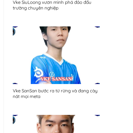
Vke SiuLoong vươn mình phá đảo đấu
trường chuyên nghiệp
Vke SanSan bước ra từ rừng và đang cày
nát mọi meta