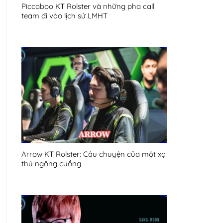
Piccaboo KT Rolster và những pha call
team đi vào lịch sử LMHT
Arrow KT Rolster: Câu chuyện của một xạ
thủ ngông cuồng