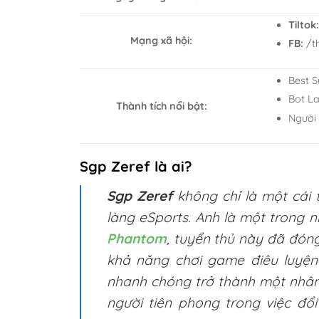
Tiltok
Mạng xã hội:
FB:
/th
Best S
Bot La
Thành tích nổi bật:
Người 
Sgp Zeref là ai?
Sgp Zeref
không chỉ là một cái 
làng eSports. Anh là một trong 
Phantom
, tuyển thủ này đã đón
khả năng chơi game điêu luyện 
nhanh chóng trở thành một nhân 
người tiên phong trong việc đ