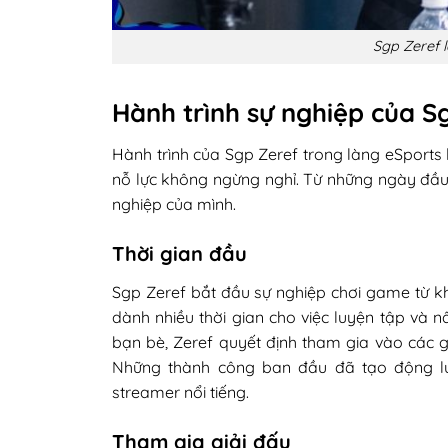
Sgp Zeref l
Hành trình sự nghiệp của S
Hành trình của Sgp Zeref trong làng eSport
nỗ lực không ngừng nghỉ. Từ những ngày đầu 
nghiệp của mình.
Thời gian đầu
Sgp Zeref bắt đầu sự nghiệp chơi game từ kh
dành nhiều thời gian cho việc luyện tập và 
bạn bè, Zeref quyết định tham gia vào các gi
Những thành công ban đầu đã tạo động lự
streamer nổi tiếng.
Tham gia giải đấu