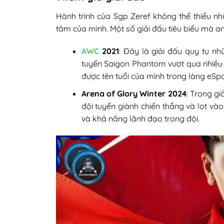
Hành trình của Sgp Zeref không thể thiếu nhữ
tâm của mình. Một số giải đấu tiêu biểu mà 
AWC
2021
: Đây là giải đấu quy tụ n
tuyển Saigon Phantom vượt qua nhiều t
được tên tuổi của mình trong làng eSpo
Arena of Glory Winter 2024
: Trong gi
đội tuyển giành chiến thắng và lọt và
và khả năng lãnh đạo trong đội.