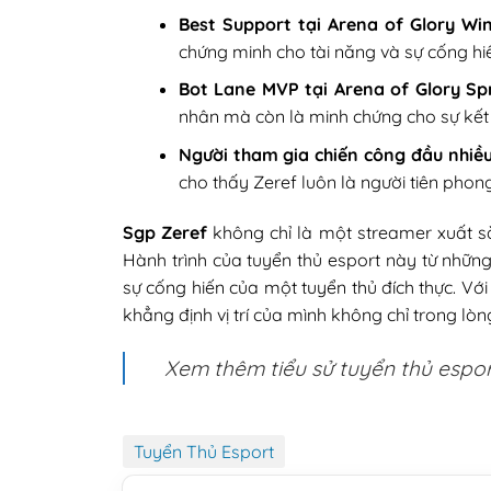
Best Support tại Arena of Glory Wi
chứng minh cho tài năng và sự cống hiến
Bot Lane MVP tại Arena of Glory Sp
nhân mà còn là minh chứng cho sự kết 
Người tham gia chiến công đầu nhiề
cho thấy Zeref luôn là người tiên phon
Sgp Zeref
không chỉ là một streamer xuất s
Hành trình của tuyển thủ esport này từ nhữn
sự cống hiến của một tuyển thủ đích thực. Với
khẳng định vị trí của mình không chỉ trong 
Xem thêm tiểu sử tuyển thủ espor
Tuyển Thủ Esport