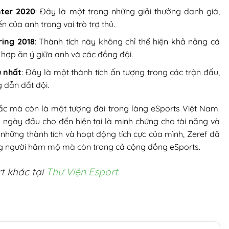
nter 2020
: Đây là một trong những giải thưởng danh giá,
 của anh trong vai trò trợ thủ.
ring 2018
: Thành tích này không chỉ thể hiện khả năng cá
hợp ăn ý giữa anh và các đồng đội.
u nhất
: Đây là một thành tích ấn tượng trong các trận đấu,
g dẫn dắt đội.
ắc mà còn là một tượng đài trong làng eSports Việt Nam.
g ngày đầu cho đến hiện tại là minh chứng cho tài năng và
 những thành tích và hoạt động tích cực của mình, Zeref đã
lòng người hâm mộ mà còn trong cả cộng đồng eSports.
t khác tại
Thư Viện Esport