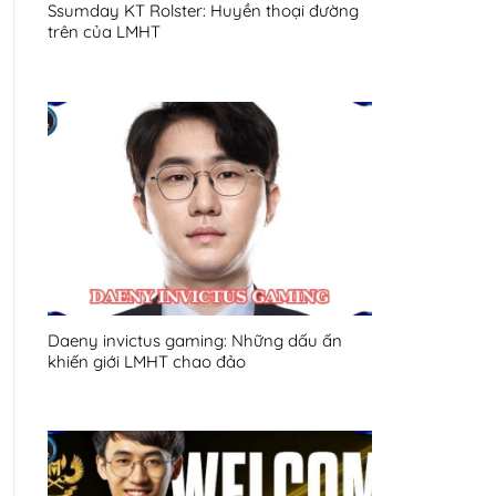
Ssumday KT Rolster: Huyền thoại đường
trên của LMHT
Daeny invictus gaming: Những dấu ấn
khiến giới LMHT chao đảo