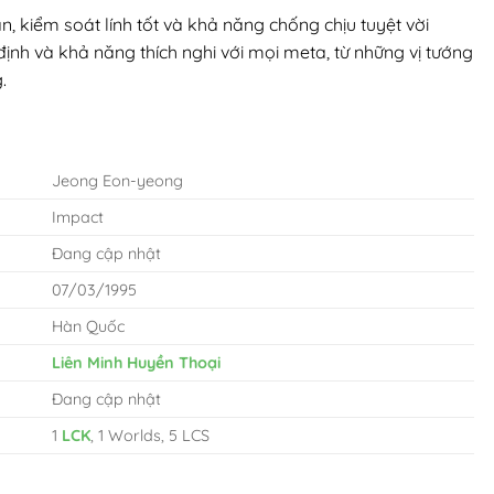
n, kiểm soát lính tốt và khả năng chống chịu tuyệt vời
định và khả năng thích nghi với mọi meta, từ những vị tướng
.
Jeong Eon-yeong
Impact
Đang cập nhật
07/03/1995
Hàn Quốc
Liên Minh Huyền Thoại
Đang cập nhật
1
LCK
, 1 Worlds, 5 LCS