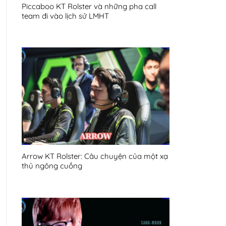
Piccaboo KT Rolster và những pha call
team đi vào lịch sử LMHT
Arrow KT Rolster: Câu chuyện của một xạ
thủ ngông cuồng