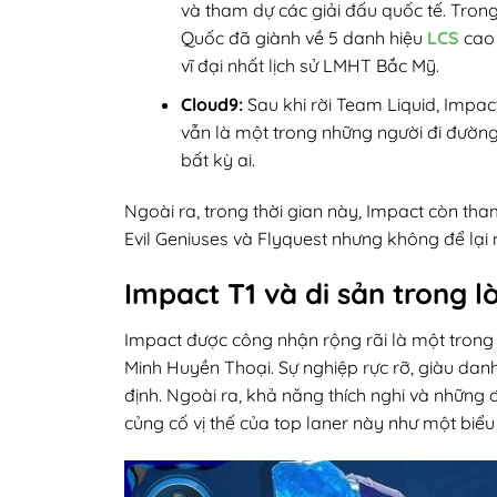
và tham dự các giải đấu quốc tế. Tron
Quốc đã giành về 5 danh hiệu
LCS
cao 
vĩ đại nhất lịch sử LMHT Bắc Mỹ.
Cloud9:
Sau khi rời Team Liquid, Impac
vẫn là một trong những người đi đường
bất kỳ ai.
Ngoài ra, trong thời gian này, Impact còn t
Evil Geniuses và Flyquest nhưng không để lại 
Impact T1 và di sản trong 
Impact được công nhận rộng rãi là một trong n
Minh Huyền Thoại. Sự nghiệp rực rỡ, giàu dan
định. Ngoài ra, khả năng thích nghi và nhữn
củng cố vị thế của top laner này như một biể