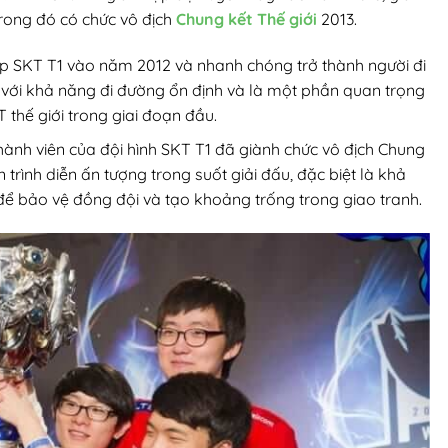
trong đó có chức vô địch
Chung kết Thế giới
2013.
p SKT T1 vào năm 2012 và nhanh chóng trở thành người đi
g với khả năng đi đường ổn định và là một phần quan trọng
 thế giới trong giai đoạn đầu.
hành viên của đội hình SKT T1 đã giành chức vô địch Chung
trình diễn ấn tượng trong suốt giải đấu, đặc biệt là khả
để bảo vệ đồng đội và tạo khoảng trống trong giao tranh.