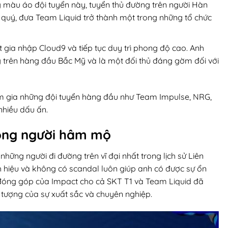
g màu áo đội tuyển này, tuyển thủ đường trên người Hàn
quý, đưa Team Liquid trở thành một trong những tổ chức
t gia nhập Cloud9 và tiếp tục duy trì phong độ cao. Anh
 trên hàng đầu Bắc Mỹ và là một đối thủ đáng gờm đối với
ham gia những đội tuyển hàng đầu như Team Impulse, NRG,
nhiều dấu ấn.
lòng người hâm mộ
hững người đi đường trên vĩ đại nhất trong lịch sử Liên
h hiệu và không có scandal luôn giúp anh có được sự ổn
g đóng góp của Impact cho cả SKT T1 và Team Liquid đã
u tượng của sự xuất sắc và chuyên nghiệp.