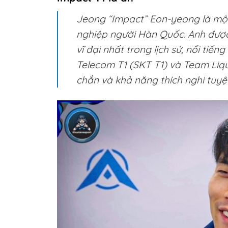
Jeong “Impact” Eon-yeong là một
nghiệp người Hàn Quốc. Anh được
vĩ đại nhất trong lịch sử, nổi tiế
Telecom T1 (SKT T1) và Team Liqu
chắn và khả năng thích nghi tuyệt