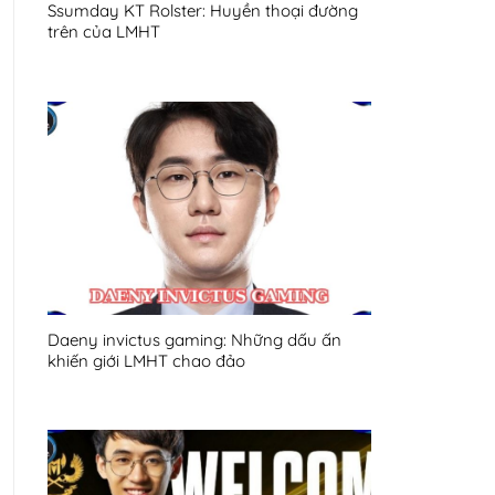
Ssumday KT Rolster: Huyền thoại đường
trên của LMHT
Daeny invictus gaming: Những dấu ấn
khiến giới LMHT chao đảo