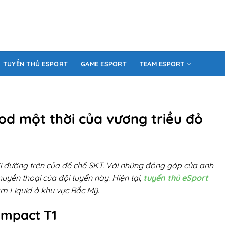
TUYỂN THỦ ESPORT
GAME ESPORT
TEAM ESPORT
God một thời của vương triều đỏ
hơi đường trên của đế chế SKT. Với những đóng góp của anh
yền thoại của đội tuyển này. Hiện tại,
tuyển thủ eSport
m Liquid ở khu vực Bắc Mỹ.
Impact T1