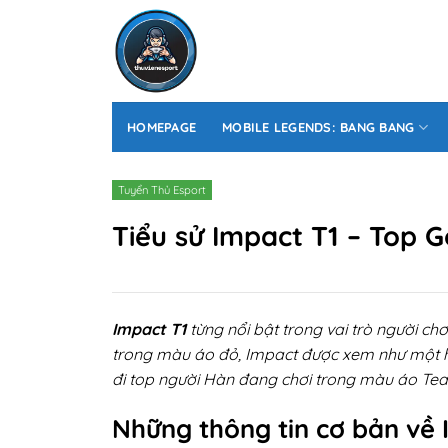
Skip
to
content
HOMEPAGE
MOBILE LEGENDS: BANG BANG
Tuyển Thủ Esport
Tiểu sử Impact T1 – Top 
Impact T1
từng nổi bật trong vai trò người c
trong màu áo đỏ, Impact được xem như một hu
đi top người Hàn đang chơi trong màu áo Tea
Những thông tin cơ bản về 