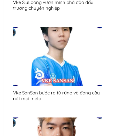
Vke SiuLoong vươn mình phá đảo đấu
trường chuyên nghiệp
Vke SanSan bước ra từ rừng và đang cày
nát mọi meta