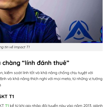
g tin về Impact T1
a chàng “lính đánh thuê”
n, kiểm soát lính tốt và khả năng chống chịu tuyệt vời
định và khả năng thích nghi với mọi meta, từ những vị tướng
.
SKT T1
SKT
T1
kể từ khi gia nhập đội tuyển này vào năm 2013, giành