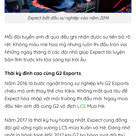
Expect bắt đầu sự nghiệp vào năm 2014
Mỗi đội tuyển anh đi qua đều ghi nhận được sự tiến bộ rõ
rệt. Không màu mè hoa mỹ nhưng luôn thi đấu tròn vai.
Những ngày tháng ở các đội nhỏ giúp Expect tôi luyện
bản lĩnh trước khi tỏa sáng tại trời Âu.
Thời kỳ đỉnh cao cùng G2 Esports
Năm 2016 là bước ngoặt trong sự nghiệp khi G2 Esports
chiêu mộ anh thay thế cho Kikis. Không mất quá lâu để
Expect hòa nhập với môi trường thi đấu mới. Ngay mùa
đầu tiên anh đã cùng G2 vô địch
LCS
Mùa Hè.
Năm 2017 là thời kỳ huy hoàng nhất. Expect cùng đồng
đội giữ vững ngôi vương LCS mùa Xuân và Hè. Đáng nhớ
nhất là hành trình MSI 2017 khi G2 hạ hàng loạt đối thủ