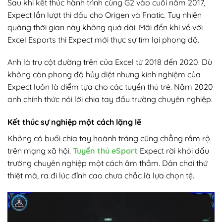
Sau khi kết thúc hành trình cùng G2 vào cuối năm 2017,
Expect lần lượt thi đấu cho Origen và Fnatic. Tuy nhiên
quãng thời gian này không quá dài. Mãi đến khi về với
Excel Esports thì Expect mới thực sự tìm lại phong độ.
Anh là trụ cột đường trên của Excel từ 2018 đến 2020. Dù
không còn phong độ hủy diệt nhưng kinh nghiệm của
Expect luôn là điểm tựa cho các tuyển thủ trẻ. Năm 2020
anh chính thức nói lời chia tay đấu trường chuyên nghiệp.
Kết thúc sự nghiệp một cách lặng lẽ
Không có buổi chia tay hoành tráng cũng chẳng rầm rộ
trên mạng xã hội.
Tuyển thủ eSport
Expect rời khỏi đấu
trường chuyên nghiệp một cách âm thầm. Dân chơi thứ
thiệt mà, ra đi lúc đỉnh cao chưa chắc là lựa chọn tệ.