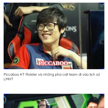
Piccaboo KT Rolster và những pha call team đi vào lịch sử
LMHT