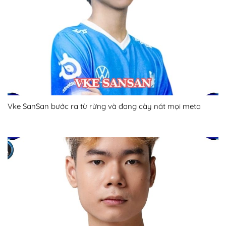
Vke SanSan bước ra từ rừng và đang cày nát mọi meta