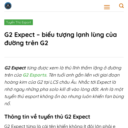
Skip
to
content
Tuyển Thủ Esport
G2 Expect – biểu tượng lạnh lùng của
đường trên G2
G2 Expect
từng được xem là thủ lĩnh thầm lặng ở đường
trên của
G2 Esports
. Tên tuổi anh gắn liền với giai đoạn
hoàng kim của G2 tại LCS châu Âu. Nhắc tới Expect là
nhớ ngay những pha solo kill đi vào lòng đất. Anh là một
tuyển thủ esport không ồn ào nhưng luôn khiến fan bùng
nổ.
Thông tin về tuyển thủ G2 Expect
G2 Expect từng là cái tên khiến không ít đội lớn phải e