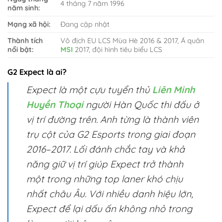
4 tháng 7 năm 1996
năm sinh:
Mạng xã hội:
Đang cập nhật
Thành tích
Vô địch EU LCS Mùa Hè 2016 & 2017, Á quân
nổi bật:
MSI
2017, đội hình tiêu biểu LCS
G2 Expect là ai?
Expect là một cựu tuyển thủ
Liên Minh
Huyền Thoại
người Hàn Quốc thi đấu ở
vị trí đường trên. Anh từng là thành viên
trụ cột của G2 Esports trong giai đoạn
2016–2017. Lối đánh chắc tay và khả
năng giữ vị trí giúp Expect trở thành
một trong những top laner khó chịu
nhất châu Âu. Với nhiều danh hiệu lớn,
Expect để lại dấu ấn không nhỏ trong