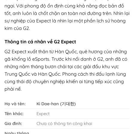
ngại. Với phong độ ổn định cùng khả năng đọc bản đồ
tốt, anh luôn là chốt chặn an toàn nơi đường trên. Nhìn lại
sự nghiệp của Expect là nhìn lại một phần lịch sử hoàng
kim của G2.
Thông tin cá nhân về G2 Expect
G2 Expect xuất thân từ Hàn Quốc, quê hương của những
gã khổng lồ eSports. Trước khi nổi danh ở G2, anh đã có
những năm tháng bươn chải tại các giải đấu khu vực
Trung Quốc và Hàn Quốc. Phong cách thi đấu lạnh lùng
cùng thái độ chuyên nghiệp khiến ai từng tiếp xúc cũng
phải nể.
Họ và tên:
Ki Dae-han (기대한)
Tên khác:
Expect
Gia đình:
Chưa có thông tin công khai
Ngày tháng