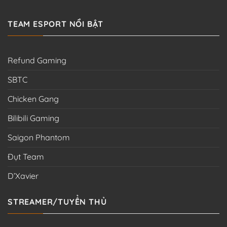
TEAM ESPORT NỔI BẬT
Refund Gaming
SBTC
Chicken Gang
Bilibili Gaming
Saigon Phantom
Đụt Team
D’Xavier
STREAMER/TUYỂN THỦ