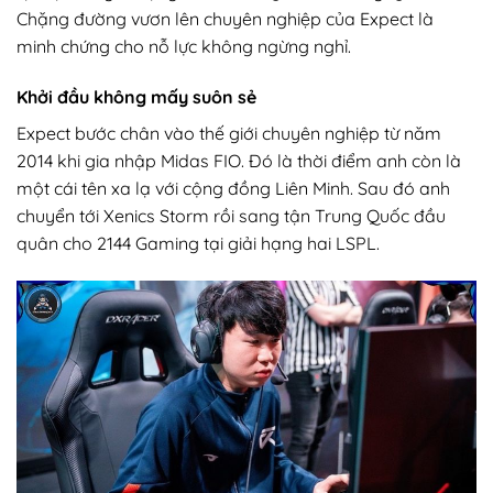
Chặng đường vươn lên chuyên nghiệp của Expect là
minh chứng cho nỗ lực không ngừng nghỉ.
Khởi đầu không mấy suôn sẻ
Expect bước chân vào thế giới chuyên nghiệp từ năm
2014 khi gia nhập Midas FIO. Đó là thời điểm anh còn là
một cái tên xa lạ với cộng đồng Liên Minh. Sau đó anh
chuyển tới Xenics Storm rồi sang tận Trung Quốc đầu
quân cho 2144 Gaming tại giải hạng hai LSPL.