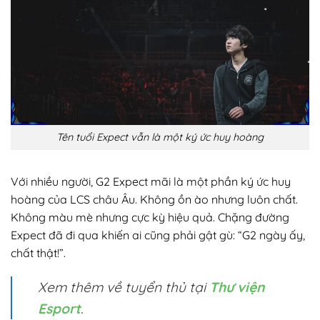
Tên tuổi Expect vẫn là một ký ức huy hoàng
Với nhiều người, G2 Expect mãi là một phần ký ức huy
hoàng của LCS châu Âu. Không ồn ào nhưng luôn chất.
Không màu mè nhưng cực kỳ hiệu quả. Chặng đường
Expect đã đi qua khiến ai cũng phải gật gù: “G2 ngày ấy,
chất thật!”.
Xem thêm về tuyển thủ tại
Thư viện
Esport
.