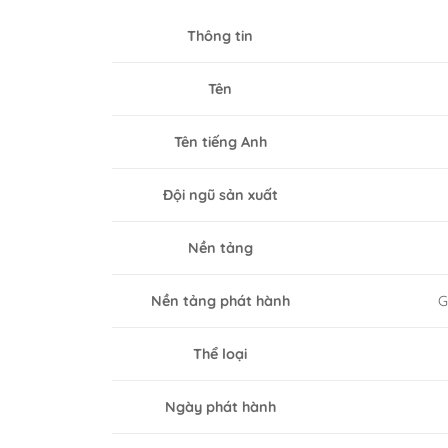
Thông tin
Tên
Tên tiếng Anh
Đội ngũ sản xuất
Nền tảng
Nền tảng phát hành
G
Thể loại
Ngày phát hành