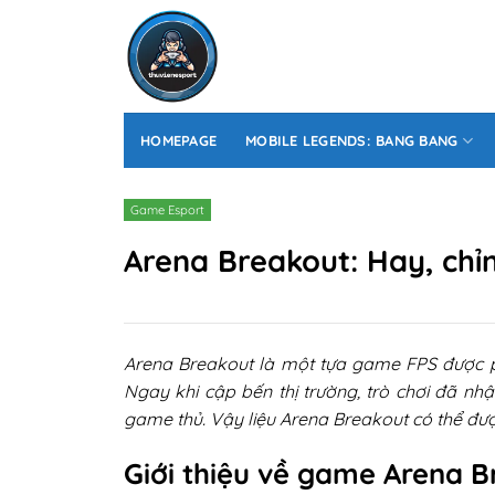
Skip
to
content
HOMEPAGE
MOBILE LEGENDS: BANG BANG
Game Esport
Arena Breakout: Hay, chỉn
Arena Breakout là một tựa game FPS được ph
Ngay khi cập bến thị trường, trò chơi đã nhậ
game thủ. Vậy liệu Arena Breakout có thể đ
Giới thiệu về game Arena 