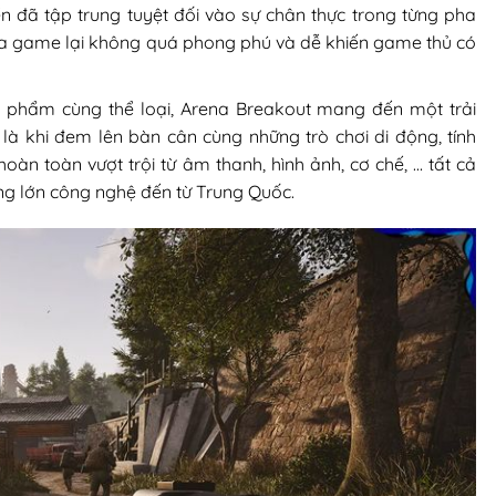
n đã tập trung tuyệt đối vào sự chân thực trong từng pha
ủa game lại không quá phong phú và dễ khiến game thủ có
ản phẩm cùng thể loại, Arena Breakout mang đến một trải
là khi đem lên bàn cân cùng những trò chơi di động, tính
àn toàn vượt trội từ âm thanh, hình ảnh, cơ chế, … tất cả
g lớn công nghệ đến từ Trung Quốc.