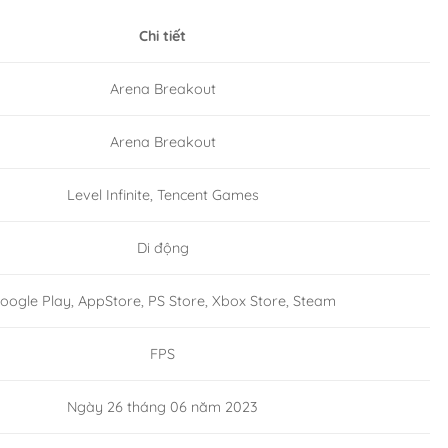
Chi tiết
Arena Breakout
Arena Breakout
Level Infinite, Tencent Games
Di động
oogle Play, AppStore, PS Store, Xbox Store, Steam
FPS
Ngày 26 tháng 06 năm 2023