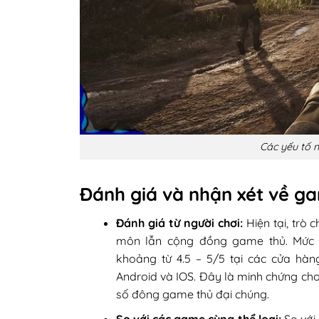
Các yếu tố 
Đánh giá và nhận xét về g
Đánh giá từ người chơi:
Hiện tại, trò 
môn lẫn cộng đồng game thủ. Mức 
khoảng từ 4.5 – 5/5 tại các cửa hàn
Android và IOS. Đây là minh chứng cho
số đông game thủ đại chúng.