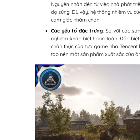
Nguyên nhân đến từ việc nhà phát triể
đọ súng. Dù vậy, hệ thống nhiệm vụ c
cảm giác nhàm chán.
Các yếu tố đặc trưng
: So với các s
nghiệm khác biệt hoàn toàn. Đặc biệt 
chân thực của tựa game nhà Tencent ho
tạo nên một sản phẩm xuất sắc của ôn