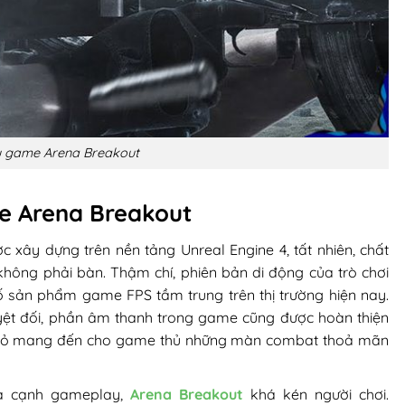
ệu game Arena Breakout
e Arena Breakout
ợc xây dựng trên nền tảng Unreal Engine 4, tất nhiên, chất
hông phải bàn. Thậm chí, phiên bản di động của trò chơi
ố sản phẩm game FPS tầm trung trên thị trường hiện nay.
tuyệt đối, phần âm thanh trong game cũng được hoàn thiện
nhỏ mang đến cho game thủ những màn combat thoả mãn
ía cạnh gameplay,
Arena Breakout
khá kén người chơi.