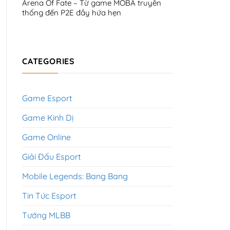
Arena Of Fate – Từ game MOBA truyền
thống đến P2E đầy hứa hẹn
CATEGORIES
Game Esport
Game Kinh Dị
Game Online
Giải Đấu Esport
Mobile Legends: Bang Bang
Tin Tức Esport
Tướng MLBB