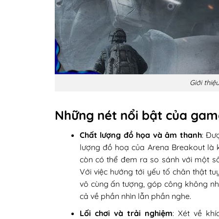
Giới thi
Những nét nổi bật của gam
Chất lượng đồ họa và âm thanh
: Đư
lượng đồ hoạ của Arena Breakout là k
còn có thể đem ra so sánh với một s
Với việc hướng tới yếu tố chân thật 
vô cùng ấn tượng, góp công không 
cả về phần nhìn lẫn phần nghe.
Lối chơi và trải nghiệm
: Xét về kh