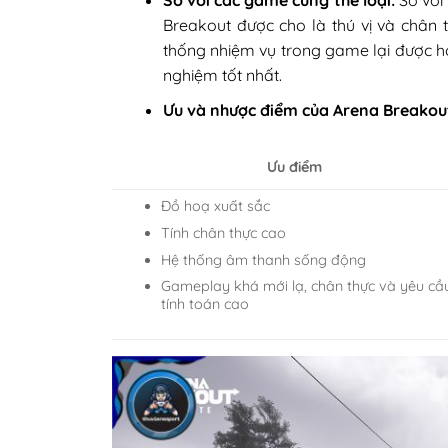
So với các game cùng thể loại:
So vớ
Breakout được cho là thú vị và chân t
thống nhiệm vụ trong game lại được ho
nghiệm tốt nhất.
Ưu và nhược điểm của Arena Breakou
Ưu điểm
Đồ hoạ xuất sắc
Tính chân thực cao
Hệ thống âm thanh sống động
Gameplay khá mới lạ, chân thực và yêu cầ
tính toán cao