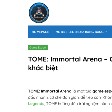
Skip
to
content
HOMEPAGE
MOBILE LEGENDS: BANG BANG
Game Esport
TOME: Immortal Arena – 
khác biệt
TOME: Immortal Arena
là một tựa
game esp
đấu nhanh, cơ chế đơn giản, dễ tiếp cận. Kh
Legends
, TOME hướng đến trải nghiệm hành độ