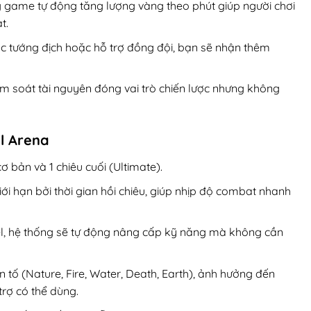
g game tự động tăng lượng vàng theo phút giúp người chơi
t.
c tướng địch hoặc hỗ trợ đồng đội, bạn sẽ nhận thêm
ểm soát tài nguyên đóng vai trò chiến lược nhưng không
l Arena
 bản và 1 chiêu cuối (Ultimate).
i hạn bởi thời gian hồi chiêu, giúp nhịp độ combat nhanh
el, hệ thống sẽ tự động nâng cấp kỹ năng mà không cần
tố (Nature, Fire, Water, Death, Earth), ảnh hưởng đến
trợ có thể dùng.