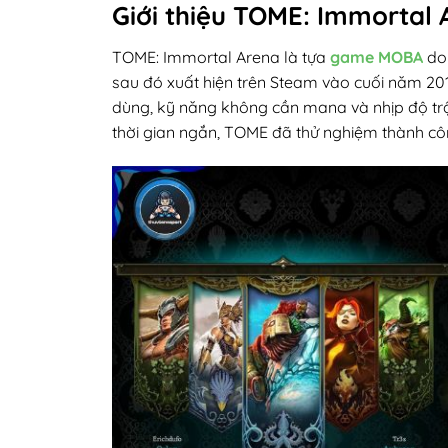
Giới thiệu TOME: Immortal 
TOME: Immortal Arena là tựa
game MOBA
do 
sau đó xuất hiện trên Steam vào cuối năm 2
dùng, kỹ năng không cần mana và nhịp độ trận
thời gian ngắn, TOME đã thử nghiệm thành cô