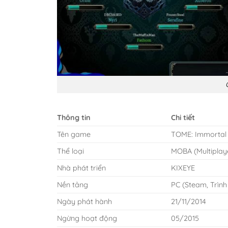
Thông tin
Chi tiết
Tên game
TOME: Immortal
Thể loại
MOBA (Multiplaye
Nhà phát triển
KIXEYE
Nền tảng
PC (Steam, Trình
Ngày phát hành
21/11/2014
Ngừng hoạt động
05/2015