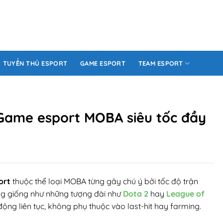
TUYỂN THỦ ESPORT
GAME ESPORT
TEAM ESPORT
Game esport MOBA siêu tốc đầy
ort
thuộc thể loại MOBA từng gây chú ý bởi tốc độ trận
ông giống như những tượng đài như
Dota 2
hay
League of
ng liên tục, không phụ thuộc vào last-hit hay farming.