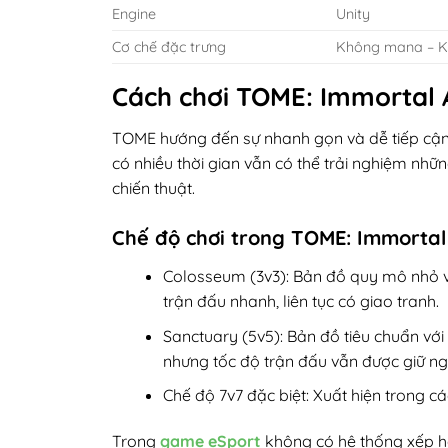
Engine
Unity
Cơ chế đặc trưng
Không mana – Kh
Cách chơi TOME: Immortal 
TOME hướng đến sự nhanh gọn và dễ tiếp cận,
có nhiều thời gian vẫn có thể trải nghiệm nhữ
chiến thuật.
Chế độ chơi trong TOME: Immortal
Colosseum (3v3): Bản đồ quy mô nhỏ v
trận đấu nhanh, liên tục có giao tranh.
Sanctuary (5v5): Bản đồ tiêu chuẩn với
nhưng tốc độ trận đấu vẫn được giữ ng
Chế độ 7v7 đặc biệt: Xuất hiện trong các
Trong
game eSport
không có hệ thống xếp hạ