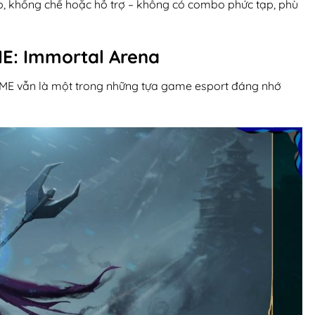
iếp, khống chế hoặc hỗ trợ – không có combo phức tạp, phù
E: Immortal Arena
 TOME vẫn là một trong những tựa game esport đáng nhớ