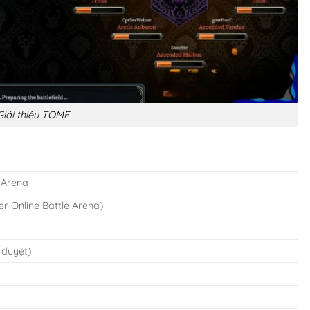
Giới thiệu TOME
 Arena
r Online Battle Arena)
 duyệt)