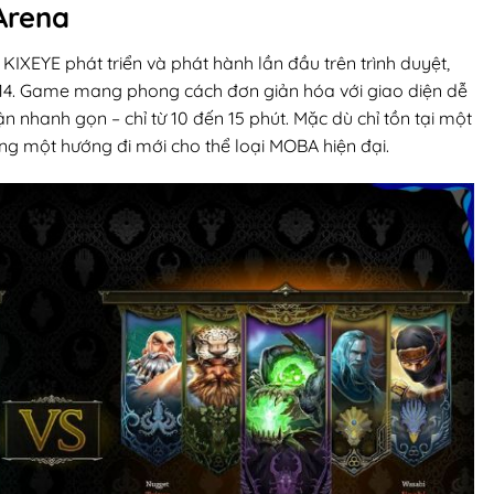
Arena
KIXEYE phát triển và phát hành lần đầu trên trình duyệt,
014. Game mang phong cách đơn giản hóa với giao diện dễ
 nhanh gọn – chỉ từ 10 đến 15 phút. Mặc dù chỉ tồn tại một
ng một hướng đi mới cho thể loại MOBA hiện đại.