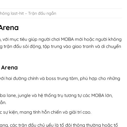
ông last-hit – Trận đấu ngắn
Arena
 với mục tiêu giúp người chơi MOBA mới hoặc người không
ng trận đấu sôi động, tập trung vào giao tranh và di chuyển
 Arena
ới hai đường chính và boss trung tâm, phù hợp cho những
 ba lane, jungle và hệ thống trụ tương tự các MOBA lớn,
ắn.
 sự kiện, mang tính hỗn chiến và giải trí cao.
ng, các trận đấu chủ yếu là tổ đội thông thường hoặc tổ