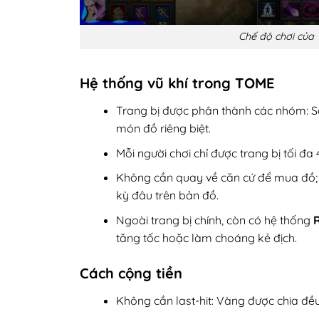
Chế độ chơi của
Hệ thống vũ khí trong TOME
Trang bị được phân thành các nhóm: Sá
món đồ riêng biệt.
Mỗi người chơi chỉ được trang bị tối đa
Không cần quay về căn cứ để mua đồ; c
kỳ đâu trên bản đồ.
Ngoài trang bị chính, còn có hệ thống
R
tăng tốc hoặc làm choáng kẻ địch.
Cách cộng tiền
Không cần last-hit: Vàng được chia đều 