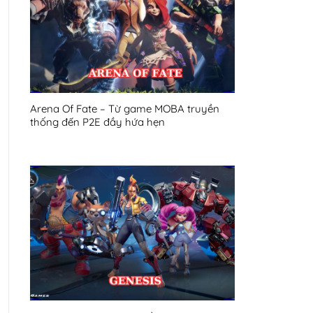
Arena Of Fate – Từ game MOBA truyền
thống đến P2E đầy hứa hẹn