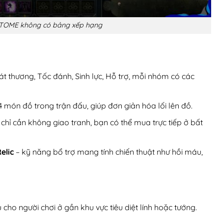
 TOME không có bảng xếp hạng
t thương, Tốc đánh, Sinh lực, Hỗ trợ, mỗi nhóm có các
 4 món đồ trong trận đấu, giúp đơn giản hóa lối lên đồ.
hỉ cần không giao tranh, bạn có thể mua trực tiếp ở bất
elic
– kỹ năng bổ trợ mang tính chiến thuật như hồi máu,
cho người chơi ở gần khu vực tiêu diệt lính hoặc tướng.