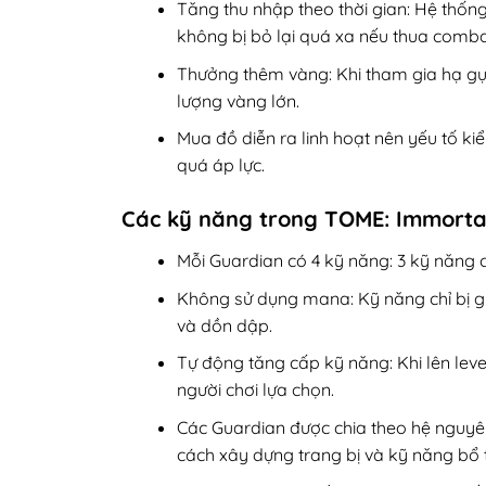
Tăng thu nhập theo thời gian: Hệ thốn
không bị bỏ lại quá xa nếu thua comba
Thưởng thêm vàng: Khi tham gia hạ gụ
lượng vàng lớn.
Mua đồ diễn ra linh hoạt nên yếu tố ki
quá áp lực.
Các kỹ năng trong TOME: Immorta
Mỗi Guardian có 4 kỹ năng: 3 kỹ năng cơ
Không sử dụng mana: Kỹ năng chỉ bị giớ
và dồn dập.
Tự động tăng cấp kỹ năng: Khi lên lev
người chơi lựa chọn.
Các Guardian được chia theo hệ nguyên 
cách xây dựng trang bị và kỹ năng bổ 