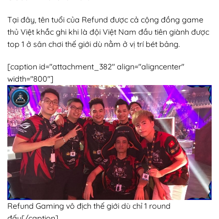
Tại đây, tên tuổi của Refund được cả cộng đồng game
thủ Việt khắc ghi khi là đội Việt Nam đầu tiên giành được
top 1 ở sân chơi thế giới dù nằm ở vị trí bét bảng.
[caption id="attachment_382" align="aligncenter"
width="800"]
Refund Gaming vô địch thế giới dù chỉ 1 round
đấu[/caption]