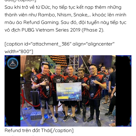
Sau khi trở về từ Đức, họ tiếp tục kết nạp thêm những
thành viên như Rambo, Nhism, Snake,… khoác lên mình
màu áo Refund Gaming. Sau đó, đội tuyển này tiếp tục
vô địch PUBG Vietnam Series 2019 (Phase 2).
[caption id="attachment_386" align="aligncenter"
width="800"]
Refund trên đất Thái[/caption]