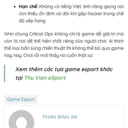
Hạn chế:
Không có tiếng Việt. tính năng giọng nói
còn thiếu ổn định và đôi khi gặp hacker trong chế
độ xếp hạng
Nhìn chung Critical Ops không chỉ là game để giải trí mà
còn là nơi để thể hiện chất riêng của người chơi. Ai thích
thể loại bắn súng chiến thuật thì không thể bỏ qua game
hay này. Chơi rồi mới thấy nó cuốn thật sự.
Xem thêm các tựa game esport khác
tại
Thu Vien eSport
Game Esport
PHAN BINH AN