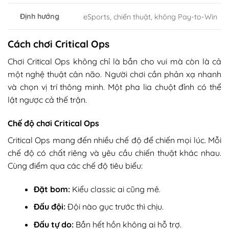
Định hướng
eSports, chiến thuật, không Pay-to-Win
Cách chơi Critical Ops
Chơi Critical Ops không chỉ là bắn cho vui mà còn là cả
một nghệ thuật cân não. Người chơi cần phản xạ nhanh
và chọn vị trí thông minh. Một pha lia chuột đỉnh có thể
lật ngược cả thế trận.
Chế độ chơi Critical Ops
Critical Ops mang đến nhiều chế độ để chiến mọi lúc. Mỗi
chế độ có chất riêng và yêu cầu chiến thuật khác nhau.
Cùng điểm qua các chế độ tiêu biểu:
Đặt bom:
Kiểu classic ai cũng mê.
Đấu đội:
Đội nào gục trước thì chịu.
Đấu tự do:
Bắn hết hồn không ai hỗ trợ.