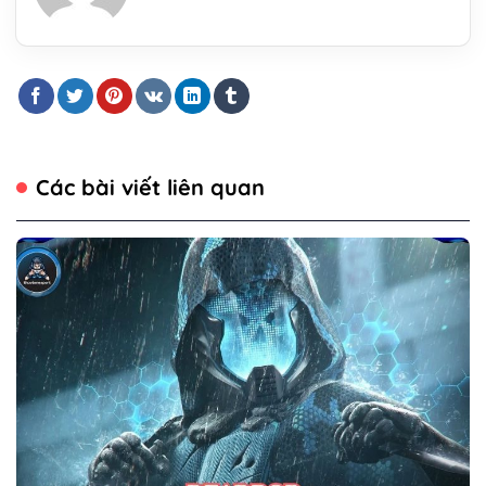
Các bài viết liên quan