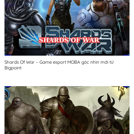
Shards Of War – Game esport MOBA góc nhìn mới từ
Bigpoint