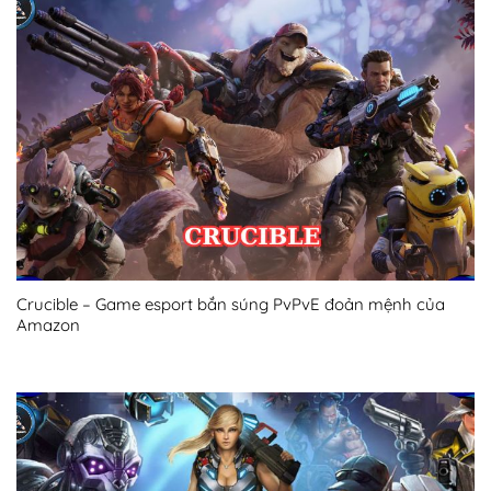
Crucible – Game esport bắn súng PvPvE đoản mệnh của
Amazon