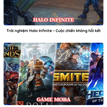
Trải nghiệm Halo Infinite – Cuộc chiến không hồi kết