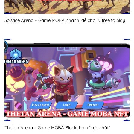
Solstice Arena – Game MOBA nhanh, dễ chơi & free to play
Thetan Arena – Game MOBA Blockchain “cực chất”