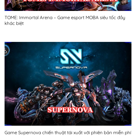
TOME: Immortal Arena – Game esport MOBA siêu tốc đầy
khác biệt
Game Supernova chiến thuật tái xuất với phiên bản miễn phí