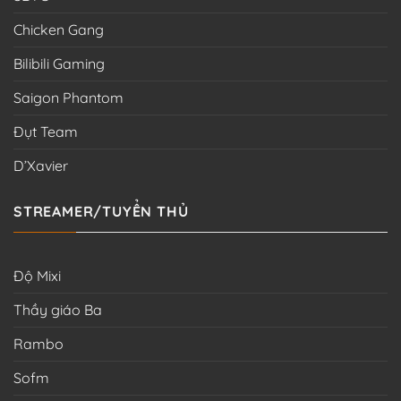
Chicken Gang
Bilibili Gaming
Saigon Phantom
Đụt Team
D’Xavier
STREAMER/TUYỂN THỦ
Độ Mixi
Thầy giáo Ba
Rambo
Sofm