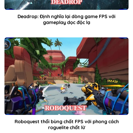
Deadrop: Định nghĩa lại dòng game FPS với
gameplay dọc độc lạ
Roboquest thổi bùng chất FPS với phong cách
roguelite chất lừ