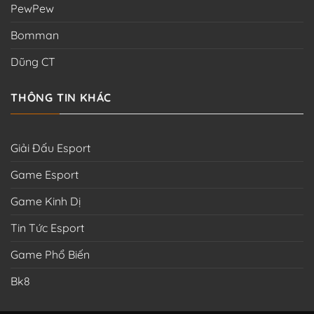
PewPew
Bomman
Dũng CT
THÔNG TIN KHÁC
Giải Đấu Esport
Game Esport
Game Kinh Dị
Tin Tức Esport
Game Phổ Biến
Bk8