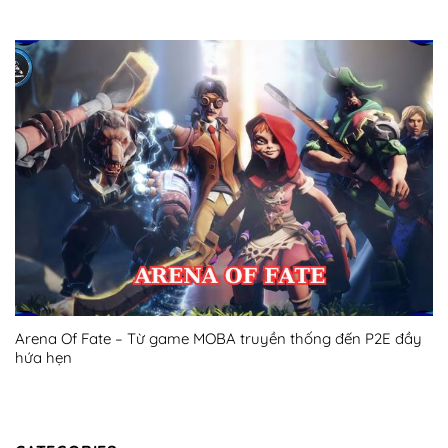
Arena Of Fate – Từ game MOBA truyền thống đến P2E đầy
hứa hẹn