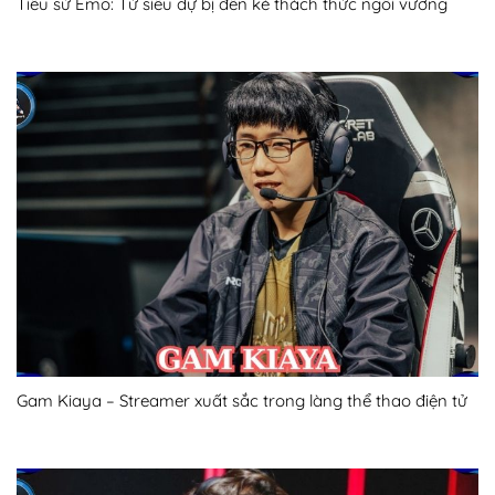
Tiểu sử Emo: Từ siêu dự bị đến kẻ thách thức ngôi vương
Gam Kiaya – Streamer xuất sắc trong làng thể thao điện tử