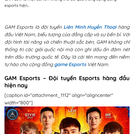
esports hiện...
GAM Esports là đội tuyển
Liên Minh Huyền Thoại
hàng
đầu Việt Nam, biểu tượng của đẳng cấp và sự bền bỉ. Với
đội hình tài năng và chiến thuật sắc bén, GAM không chỉ
thống trị các giải quốc nội mà còn ghi dấu ấn đậm nét
trên đấu trường quốc tế. Đây là cái tên mang đến niềm
tự hào cho cộng đồng
game Esports
Việt Nam.
GAM Esports – Đội tuyển Esports hàng đầu
hiện nay
[caption id="attachment_1112" align="aligncenter"
width="800"]