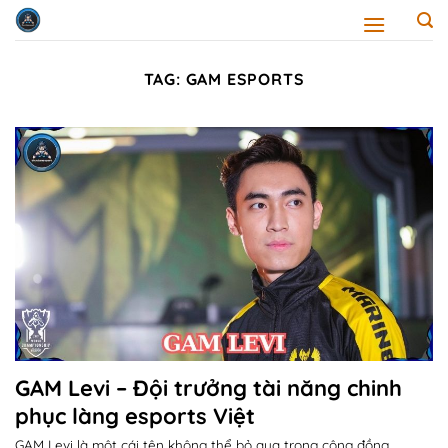
Skip
to
content
TAG:
GAM ESPORTS
GAM Levi – Đội trưởng tài năng chinh
phục làng esports Việt
GAM Levi là một cái tên không thể bỏ qua trong cộng đồng