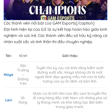
Các thành viên nổi bật của GAM Esports[/caption]
Đội hình hiện tại của G.E là sự kết hợp hoàn hảo giữa kinh
nghiệm và sức trẻ. Các thành viên đều sở hữu kỹ năng cá
nhân xuất sắc và tinh thần thi đấu chuyên nghiệp.
Vị trí
Tên
Giới thiệu
Đội
Tuyển thủ kỳ cựu với khả năng kiểm soát
Trưởng
đường xuất sắc. Kiaya không chỉ là một
–
Kiaya
người lãnh đạo gương mẫu mà còn là biểu
Đường
tượng của sự ổn định và bản lĩnh.
Trên
Được coi là linh hồn của đội, Levi là tuyển thủ
Đi
đi rừng hàng đầu Việt Nam với những pha xử
Levi
Rừng
lý thông minh và khả năng tạo đột biến
trong giao tranh.