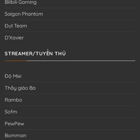
Bilibili Gaming
Saigon Phantom
Đụt Team
D’Xavier
STREAMER/TUYỂN THỦ
Độ Mixi
Thầy giáo Ba
Rambo
Sofm
PewPew
Bomman