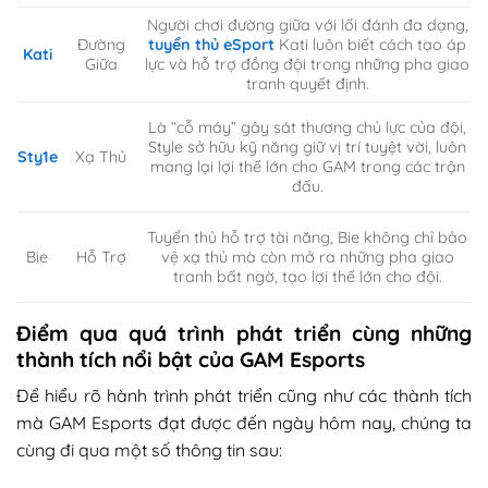
Người chơi đường giữa với lối đánh đa dạng,
Đường
tuyển thủ eSport
Kati luôn biết cách tạo áp
Kati
Giữa
lực và hỗ trợ đồng đội trong những pha giao
tranh quyết định.
Là “cỗ máy” gây sát thương chủ lực của đội,
Style sở hữu kỹ năng giữ vị trí tuyệt vời, luôn
Sty1e
Xạ Thủ
mang lại lợi thế lớn cho GAM trong các trận
đấu.
Tuyển thủ hỗ trợ tài năng, Bie không chỉ bảo
Hỗ Trợ
Bie
vệ xạ thủ mà còn mở ra những pha giao
tranh bất ngờ, tạo lợi thế lớn cho đội.
Điểm qua quá trình phát triển cùng những
thành tích nổi bật của GAM Esports
Để hiểu rõ hành trình phát triển cũng như các thành tích
mà GAM Esports đạt được đến ngày hôm nay, chúng ta
cùng đi qua một số thông tin sau: