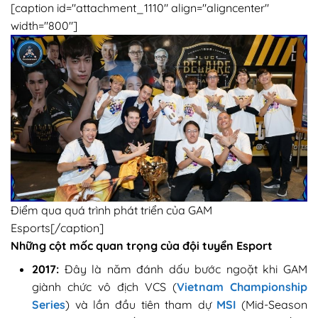
[caption id="attachment_1110" align="aligncenter"
width="800"]
Điểm qua quá trình phát triển của GAM
Esports[/caption]
Những cột mốc quan trọng của đội tuyển Esport
2017:
Đây là năm đánh dấu bước ngoặt khi GAM
giành chức vô địch VCS (
Vietnam Championship
Series
) và lần đầu tiên tham dự
MSI
(Mid-Season