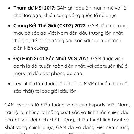
Tham dự MSI 2017:
GAM ghi dấu ấn mạnh mẽ với lối
chơi táo bạo, khiến cộng đồng quốc tế nể phục.
Chung Kết Thế Giới (CKTG) 2022:
GAM tiếp tục mang
màu cờ sắc áo Việt Nam đến đấu trường lớn nhất
thế giới, để lại ấn tượng sâu sắc với các màn trình
diễn kiên cường.
Đội Hình Xuất Sắc Nhất VCS 2021:
GAM được vinh
danh là đội tuyển toàn diện nhất, với các tuyển thủ ở
mọi vị trí đều đạt phong độ cao.
Levi nhiều lần được bầu chọn là MVP (Tuyển thủ xuất
sắc nhất) tại các giải đấu lớn.
GAM Esports là biểu tượng vàng của Esports Việt Nam,
nơi hội tụ những tài năng xuất sắc và tinh thần chiến đấu
bền bỉ. Với đội hình chất lượng, chiến thuật linh hoạt và
khát vọng chinh phục, GAM đã và đang viết nên những