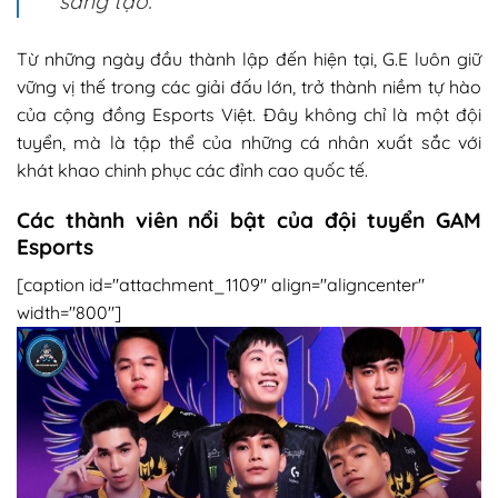
sáng tạo.
Từ những ngày đầu thành lập đến hiện tại, G.E luôn giữ
vững vị thế trong các giải đấu lớn, trở thành niềm tự hào
của cộng đồng Esports Việt. Đây không chỉ là một đội
tuyển, mà là tập thể của những cá nhân xuất sắc với
khát khao chinh phục các đỉnh cao quốc tế.
Các thành viên nổi bật của đội tuyển GAM
Esports
[caption id="attachment_1109" align="aligncenter"
width="800"]